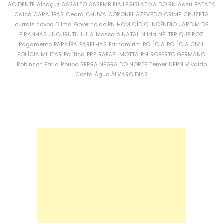
ACIDENTE
Alcaçuz
ASSALTO
ASSEMBLEIA LEGISLATIVA DO RN
Assu
BATATA
Caicó
CARAÚBAS
Ceará
CHUVA
CORONEL AZEVEDO
CRIME
CRUZETA
currais novos
Dilma
Governo do RN
HOMICÍDIO
INCÊNDIO
JARDIM DE
PIRANHAS
JUCURUTU
LULA
Mossoró
NATAL
Nilda
NÉLTER QUEIROZ
Pagamento
PARAÍBA
PARELHAS
Parnamirim
POLÍCIA
POLÍCIA CIVIL
POLÍCIA MILITAR
Política
PRF
RAFAEL MOTTA
RN
ROBERTO GERMANO
Robinson Faria
Roubo
SERRA NEGRA DO NORTE
Temer
UFRN
Vivaldo
Costa
Água
ÁLVARO DIAS