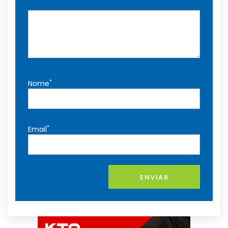
*
Nome
*
Email
ENVIAR