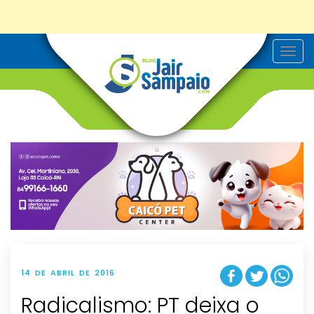
T
o
g
g
l
e
n
a
v
i
g
a
t
i
o
n
14 DE ABRIL DE 2016
Radicalismo: PT deixa o