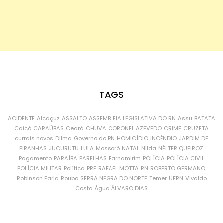
TAGS
ACIDENTE
Alcaçuz
ASSALTO
ASSEMBLEIA LEGISLATIVA DO RN
Assu
BATATA
Caicó
CARAÚBAS
Ceará
CHUVA
CORONEL AZEVEDO
CRIME
CRUZETA
currais novos
Dilma
Governo do RN
HOMICÍDIO
INCÊNDIO
JARDIM DE
PIRANHAS
JUCURUTU
LULA
Mossoró
NATAL
Nilda
NÉLTER QUEIROZ
Pagamento
PARAÍBA
PARELHAS
Parnamirim
POLÍCIA
POLÍCIA CIVIL
POLÍCIA MILITAR
Política
PRF
RAFAEL MOTTA
RN
ROBERTO GERMANO
Robinson Faria
Roubo
SERRA NEGRA DO NORTE
Temer
UFRN
Vivaldo
Costa
Água
ÁLVARO DIAS