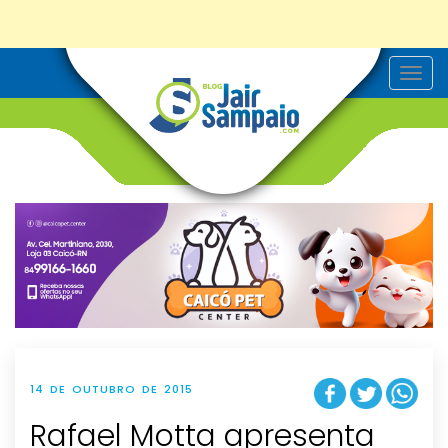
T
o
g
g
l
e
n
a
v
i
g
a
t
i
o
n
14 DE OUTUBRO DE 2015
Rafael Motta apresenta