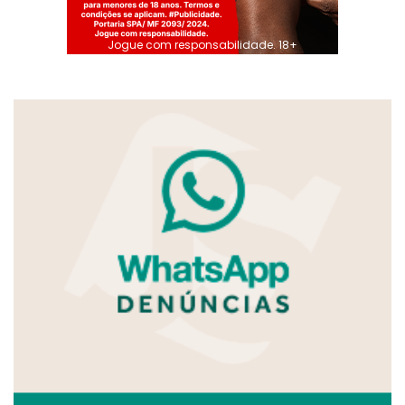
Jogue com responsabilidade. 18+