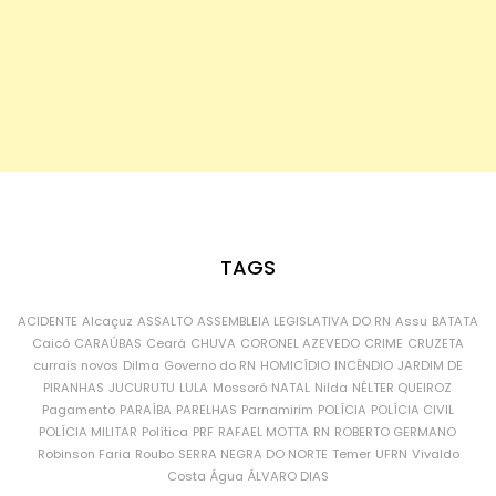
TAGS
ACIDENTE
Alcaçuz
ASSALTO
ASSEMBLEIA LEGISLATIVA DO RN
Assu
BATATA
Caicó
CARAÚBAS
Ceará
CHUVA
CORONEL AZEVEDO
CRIME
CRUZETA
currais novos
Dilma
Governo do RN
HOMICÍDIO
INCÊNDIO
JARDIM DE
PIRANHAS
JUCURUTU
LULA
Mossoró
NATAL
Nilda
NÉLTER QUEIROZ
Pagamento
PARAÍBA
PARELHAS
Parnamirim
POLÍCIA
POLÍCIA CIVIL
POLÍCIA MILITAR
Política
PRF
RAFAEL MOTTA
RN
ROBERTO GERMANO
Robinson Faria
Roubo
SERRA NEGRA DO NORTE
Temer
UFRN
Vivaldo
Costa
Água
ÁLVARO DIAS