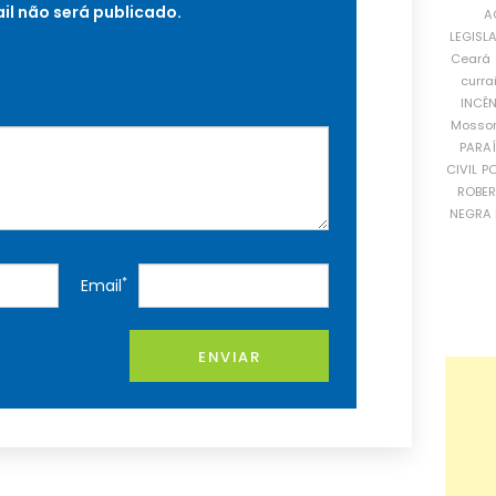
il não será publicado.
A
LEGISL
Ceará
curra
INCÊ
Mosso
PARA
CIVIL
PO
ROBE
NEGRA 
*
Email
ENVIAR