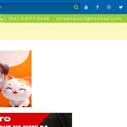
(84) 9 8173 8448
jairsampaio2@hotmail.com