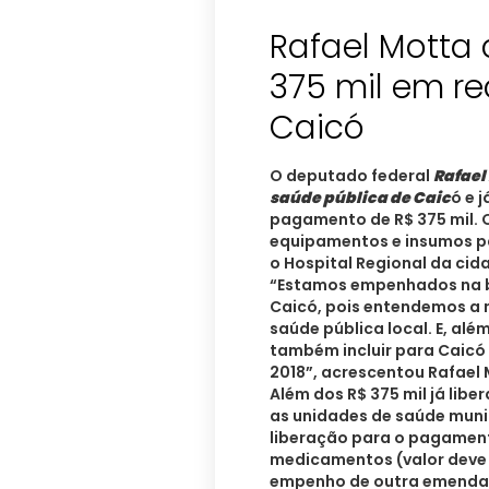
Rafael Motta 
375 mil em r
Caicó
O deputado federal
Rafael
saúde pública de Caic
ó e 
pagamento de R$ 375 mil. 
equipamentos e insumos pa
o Hospital Regional da cid
“Estamos empenhados na bu
Caicó, pois entendemos a 
saúde pública local. E, al
também incluir para Caic
2018”, acrescentou Rafael 
Além dos R$ 375 mil já li
as unidades de saúde munic
liberação para o pagament
medicamentos (valor deve
empenho de outra emenda no