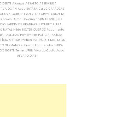
CIDENTE
Alcaçuz
ASSALTO
ASSEMBLEIA
ATIVA DO RN
Assu
BATATA
Caicó
CARAÚBAS
CHUVA
CORONEL AZEVEDO
CRIME
CRUZETA
is novos
Dilma
Governo do RN
HOMICÍDIO
NDIO
JARDIM DE PIRANHAS
JUCURUTU
LULA
ró
NATAL
Nilda
NÉLTER QUEIROZ
Pagamento
ÍBA
PARELHAS
Parnamirim
POLÍCIA
POLÍCIA
LÍCIA MILITAR
Política
PRF
RAFAEL MOTTA
RN
RTO GERMANO
Robinson Faria
Roubo
SERRA
DO NORTE
Temer
UFRN
Vivaldo Costa
Água
ÁLVARO DIAS