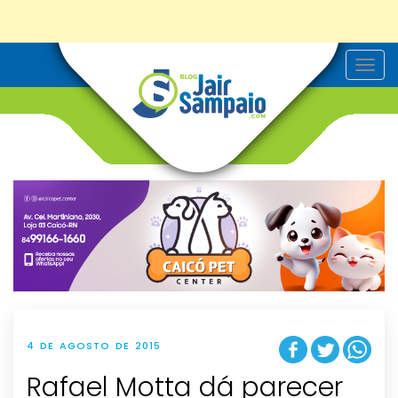
T
o
g
g
l
e
n
a
v
i
g
a
t
i
o
n
4 DE AGOSTO DE 2015
Rafael Motta dá parecer