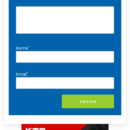
*
Nome
*
Email
ENVIAR