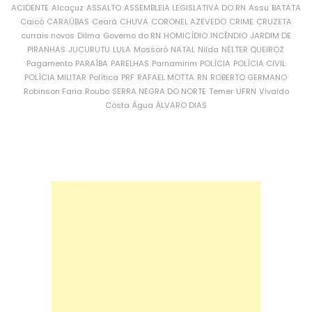
ACIDENTE
Alcaçuz
ASSALTO
ASSEMBLEIA LEGISLATIVA DO RN
Assu
BATATA
Caicó
CARAÚBAS
Ceará
CHUVA
CORONEL AZEVEDO
CRIME
CRUZETA
currais novos
Dilma
Governo do RN
HOMICÍDIO
INCÊNDIO
JARDIM DE
PIRANHAS
JUCURUTU
LULA
Mossoró
NATAL
Nilda
NÉLTER QUEIROZ
Pagamento
PARAÍBA
PARELHAS
Parnamirim
POLÍCIA
POLÍCIA CIVIL
POLÍCIA MILITAR
Política
PRF
RAFAEL MOTTA
RN
ROBERTO GERMANO
Robinson Faria
Roubo
SERRA NEGRA DO NORTE
Temer
UFRN
Vivaldo
Costa
Água
ÁLVARO DIAS