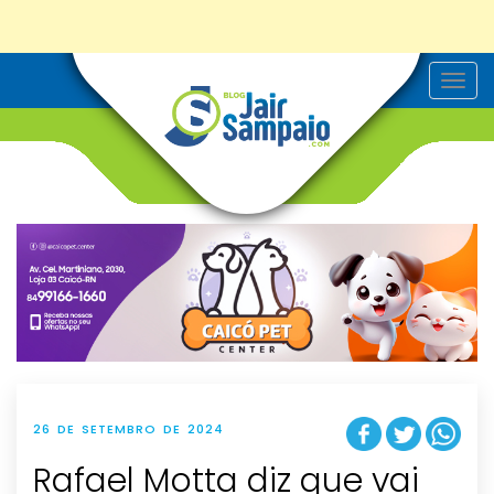
T
o
g
g
l
e
n
a
v
i
g
a
t
i
o
n
26 DE SETEMBRO DE 2024
Rafael Motta diz que vai