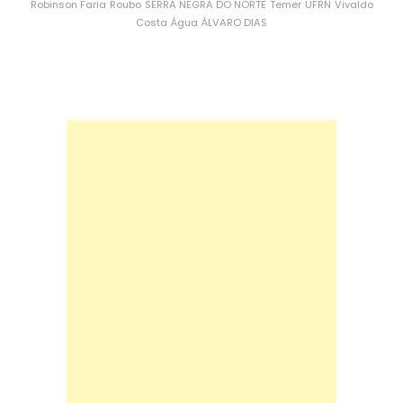
Robinson Faria
Roubo
SERRA NEGRA DO NORTE
Temer
UFRN
Vivaldo
Costa
Água
ÁLVARO DIAS