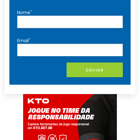
*
Nome
*
Email
ENVIAR