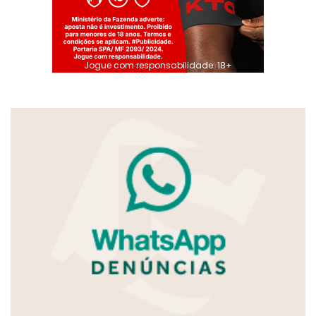
Jogue com responsabilidade. 18+