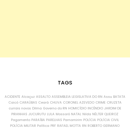
TAGS
ACIDENTE
Alcaçuz
ASSALTO
ASSEMBLEIA LEGISLATIVA DO RN
Assu
BATATA
Caicó
CARAÚBAS
Ceará
CHUVA
CORONEL AZEVEDO
CRIME
CRUZETA
currais novos
Dilma
Governo do RN
HOMICÍDIO
INCÊNDIO
JARDIM DE
PIRANHAS
JUCURUTU
LULA
Mossoró
NATAL
Nilda
NÉLTER QUEIROZ
Pagamento
PARAÍBA
PARELHAS
Parnamirim
POLÍCIA
POLÍCIA CIVIL
POLÍCIA MILITAR
Política
PRF
RAFAEL MOTTA
RN
ROBERTO GERMANO