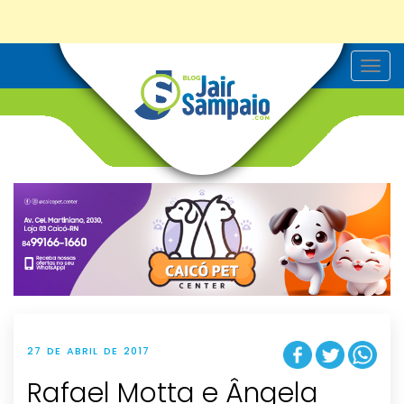
T
o
g
g
l
e
n
a
v
i
g
a
t
i
o
n
27 DE ABRIL DE 2017
Rafael Motta e Ângela