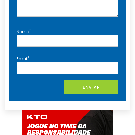
*
Nome
*
Email
ENVIAR