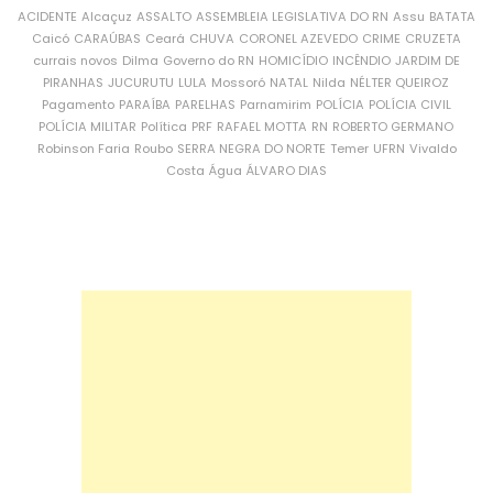
ACIDENTE
Alcaçuz
ASSALTO
ASSEMBLEIA LEGISLATIVA DO RN
Assu
BATATA
Caicó
CARAÚBAS
Ceará
CHUVA
CORONEL AZEVEDO
CRIME
CRUZETA
currais novos
Dilma
Governo do RN
HOMICÍDIO
INCÊNDIO
JARDIM DE
PIRANHAS
JUCURUTU
LULA
Mossoró
NATAL
Nilda
NÉLTER QUEIROZ
Pagamento
PARAÍBA
PARELHAS
Parnamirim
POLÍCIA
POLÍCIA CIVIL
POLÍCIA MILITAR
Política
PRF
RAFAEL MOTTA
RN
ROBERTO GERMANO
Robinson Faria
Roubo
SERRA NEGRA DO NORTE
Temer
UFRN
Vivaldo
Costa
Água
ÁLVARO DIAS