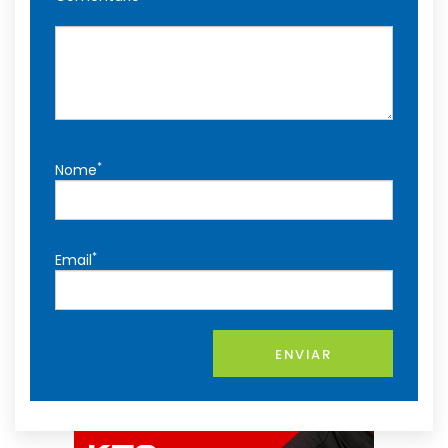
*
Nome
*
Email
ENVIAR