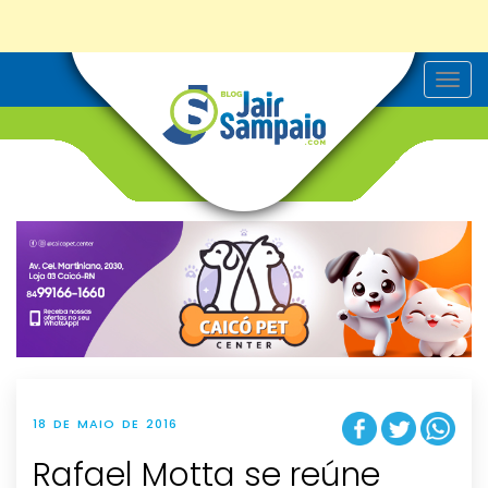
T
o
g
g
l
e
n
a
v
i
g
a
t
i
o
n
18 DE MAIO DE 2016
Rafael Motta se reúne