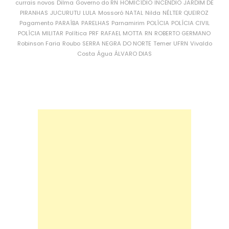
currais novos
Dilma
Governo do RN
HOMICÍDIO
INCÊNDIO
JARDIM DE
PIRANHAS
JUCURUTU
LULA
Mossoró
NATAL
Nilda
NÉLTER QUEIROZ
Pagamento
PARAÍBA
PARELHAS
Parnamirim
POLÍCIA
POLÍCIA CIVIL
POLÍCIA MILITAR
Política
PRF
RAFAEL MOTTA
RN
ROBERTO GERMANO
Robinson Faria
Roubo
SERRA NEGRA DO NORTE
Temer
UFRN
Vivaldo
Costa
Água
ÁLVARO DIAS