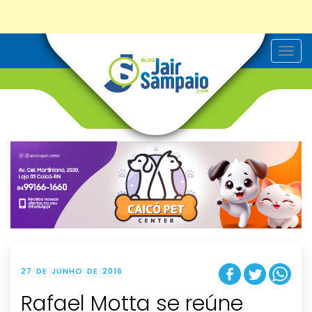
T
o
g
g
l
e
n
a
v
i
g
a
t
i
o
n
27 DE JUNHO DE 2016
Rafael Motta se reúne