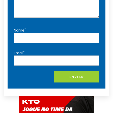
*
Nome
*
Email
ENVIAR