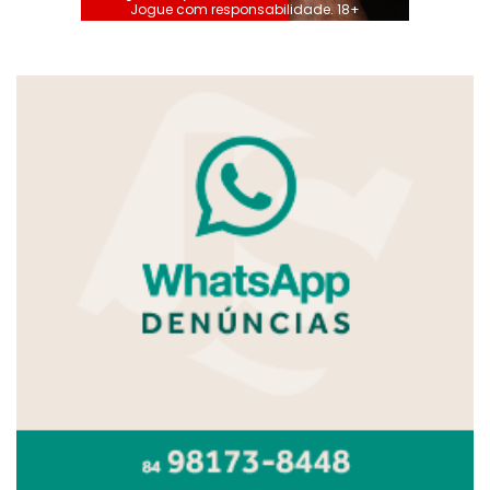
Jogue com responsabilidade. 18+