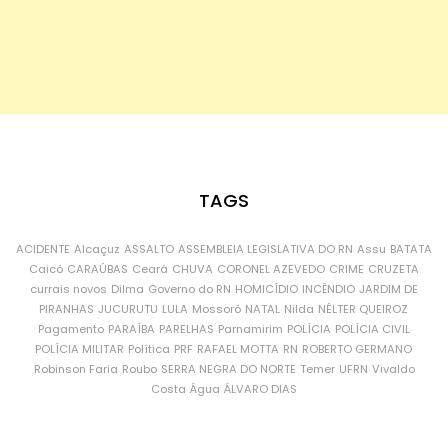
TAGS
ACIDENTE
Alcaçuz
ASSALTO
ASSEMBLEIA LEGISLATIVA DO RN
Assu
BATATA
Caicó
CARAÚBAS
Ceará
CHUVA
CORONEL AZEVEDO
CRIME
CRUZETA
currais novos
Dilma
Governo do RN
HOMICÍDIO
INCÊNDIO
JARDIM DE
PIRANHAS
JUCURUTU
LULA
Mossoró
NATAL
Nilda
NÉLTER QUEIROZ
Pagamento
PARAÍBA
PARELHAS
Parnamirim
POLÍCIA
POLÍCIA CIVIL
POLÍCIA MILITAR
Política
PRF
RAFAEL MOTTA
RN
ROBERTO GERMANO
Robinson Faria
Roubo
SERRA NEGRA DO NORTE
Temer
UFRN
Vivaldo
Costa
Água
ÁLVARO DIAS