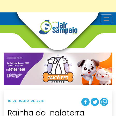
T
o
g
g
l
e
n
a
v
i
g
a
t
i
o
n
15 DE JULHO DE 2015
Rainha da Inglaterra