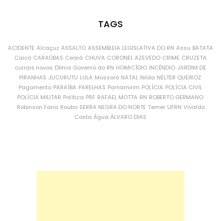
TAGS
ACIDENTE
Alcaçuz
ASSALTO
ASSEMBLEIA LEGISLATIVA DO RN
Assu
BATATA
Caicó
CARAÚBAS
Ceará
CHUVA
CORONEL AZEVEDO
CRIME
CRUZETA
currais novos
Dilma
Governo do RN
HOMICÍDIO
INCÊNDIO
JARDIM DE
PIRANHAS
JUCURUTU
LULA
Mossoró
NATAL
Nilda
NÉLTER QUEIROZ
Pagamento
PARAÍBA
PARELHAS
Parnamirim
POLÍCIA
POLÍCIA CIVIL
POLÍCIA MILITAR
Política
PRF
RAFAEL MOTTA
RN
ROBERTO GERMANO
Robinson Faria
Roubo
SERRA NEGRA DO NORTE
Temer
UFRN
Vivaldo
Costa
Água
ÁLVARO DIAS