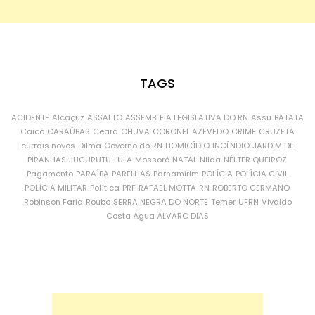
TAGS
ACIDENTE
Alcaçuz
ASSALTO
ASSEMBLEIA LEGISLATIVA DO RN
Assu
BATATA
Caicó
CARAÚBAS
Ceará
CHUVA
CORONEL AZEVEDO
CRIME
CRUZETA
currais novos
Dilma
Governo do RN
HOMICÍDIO
INCÊNDIO
JARDIM DE
PIRANHAS
JUCURUTU
LULA
Mossoró
NATAL
Nilda
NÉLTER QUEIROZ
Pagamento
PARAÍBA
PARELHAS
Parnamirim
POLÍCIA
POLÍCIA CIVIL
POLÍCIA MILITAR
Política
PRF
RAFAEL MOTTA
RN
ROBERTO GERMANO
Robinson Faria
Roubo
SERRA NEGRA DO NORTE
Temer
UFRN
Vivaldo
Costa
Água
ÁLVARO DIAS