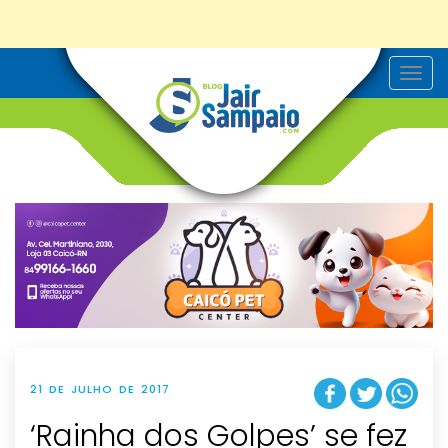
T
o
g
g
l
e
n
a
v
i
g
a
t
i
o
n
21 DE JULHO DE 2017
‘Rainha dos Golpes’ se fez