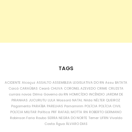
TAGS
ACIDENTE
Alcaçuz
ASSALTO
ASSEMBLEIA LEGISLATIVA DO RN
Assu
BATATA
Caicó
CARAÚBAS
Ceará
CHUVA
CORONEL AZEVEDO
CRIME
CRUZETA
currais novos
Dilma
Governo do RN
HOMICÍDIO
INCÊNDIO
JARDIM DE
PIRANHAS
JUCURUTU
LULA
Mossoró
NATAL
Nilda
NÉLTER QUEIROZ
Pagamento
PARAÍBA
PARELHAS
Parnamirim
POLÍCIA
POLÍCIA CIVIL
POLÍCIA MILITAR
Política
PRF
RAFAEL MOTTA
RN
ROBERTO GERMANO
Robinson Faria
Roubo
SERRA NEGRA DO NORTE
Temer
UFRN
Vivaldo
Costa
Água
ÁLVARO DIAS