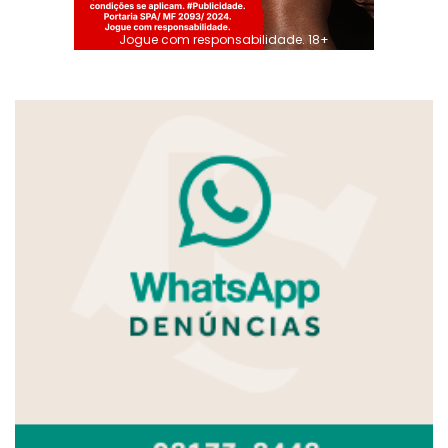
Jogue com responsabilidade. 18+