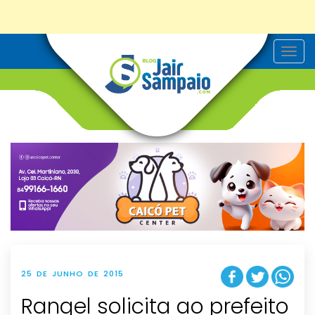
T
o
g
g
l
e
n
a
v
i
g
a
t
i
o
n
25 DE JUNHO DE 2015
Rangel solicita ao prefeito