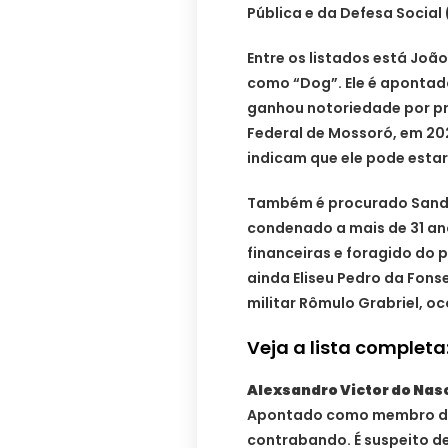
Pública e da Defesa Social 
Entre os listados está Joã
como “Dog”. Ele é apont
ganhou notoriedade por pre
Federal de Mossoró, em 202
indicam que ele pode estar 
Também é procurado Sandr
condenado a mais de 31 ano
financeiras e foragido do pr
ainda Eliseu Pedro da Fons
militar Rômulo Grabriel, oc
Veja a lista completa
Alexsandro Victor do Nas
Apontado como membro de 
contrabando. É suspeito d