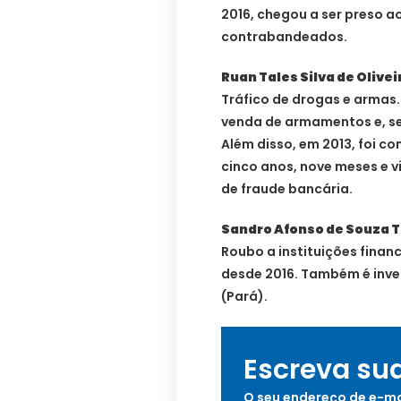
2016, chegou a ser preso a
contrabandeados.
Ruan Tales Silva de Olivei
Tráfico de drogas e arma
venda de armamentos e, se
Além disso, em 2013, foi c
cinco anos, nove meses e 
de fraude bancária.
Sandro Afonso de Souza 
Roubo a instituições finan
desde 2016. Também é inve
(Pará).
Escreva su
O seu endereço de e-ma