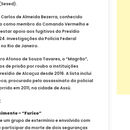
(Sesed).
o Carlos de Almeida Bezerra, conhecido
ado como membro do Comando Vermelho e
star apoio aos fugitivos do Presídio
4. Investigações da Polícia Federal
no Rio de Janeiro.
o Afonso de Souza Tavares, o “Magrão”,
s de prisão por roubo a instituições
esídio de Alcaçuz desde 2016. A lista inclui
eca, procurado pelo assassinato do policial
orrido em 2011, na cidade de Assú.
:
cimento – “Furico”
um grupo de extermínio e envolvido com
e participar da morte de dois seguranças