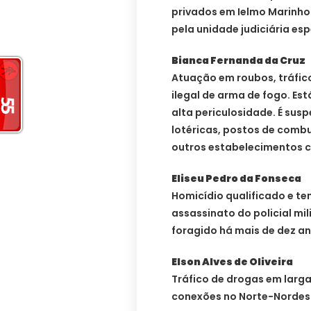
privados em Ielmo Marinho
pela unidade judiciária es
Bianca Fernanda da Cruz
Atuação em roubos, tráfic
ilegal de arma de fogo. Es
alta periculosidade. É susp
lotéricas, postos de combu
outros estabelecimentos co
Eliseu Pedro da Fonseca
Homicídio qualificado e te
assassinato do policial mil
foragido há mais de dez an
Elson Alves de Oliveira
Tráfico de drogas em larga
conexões no Norte-Nordes