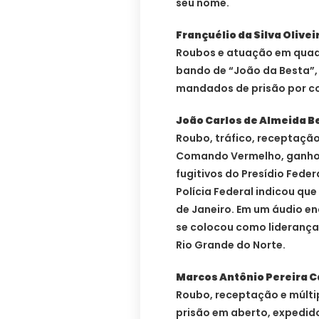
seu nome.
Françuélio da Silva Olive
Roubos e atuação em quad
bando de “João da Besta”, 
mandados de prisão por 
João Carlos de Almeida B
Roubo, tráfico, receptaçã
Comando Vermelho, ganhou
fugitivos do Presídio Fede
Polícia Federal indicou qu
de Janeiro. Em um áudio en
se colocou como liderança d
Rio Grande do Norte.
Marcos Antônio Pereira 
Roubo, receptação e múltip
prisão em aberto, expedido