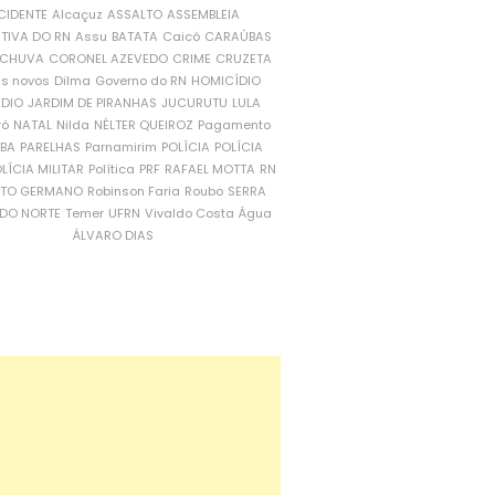
CIDENTE
Alcaçuz
ASSALTO
ASSEMBLEIA
ATIVA DO RN
Assu
BATATA
Caicó
CARAÚBAS
CHUVA
CORONEL AZEVEDO
CRIME
CRUZETA
is novos
Dilma
Governo do RN
HOMICÍDIO
NDIO
JARDIM DE PIRANHAS
JUCURUTU
LULA
ró
NATAL
Nilda
NÉLTER QUEIROZ
Pagamento
ÍBA
PARELHAS
Parnamirim
POLÍCIA
POLÍCIA
LÍCIA MILITAR
Política
PRF
RAFAEL MOTTA
RN
RTO GERMANO
Robinson Faria
Roubo
SERRA
DO NORTE
Temer
UFRN
Vivaldo Costa
Água
ÁLVARO DIAS