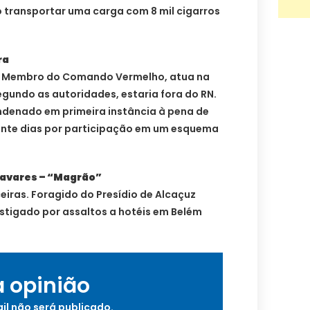
o transportar uma carga com 8 mil cigarros
ra
s. Membro do Comando Vermelho, atua na
gundo as autoridades, estaria fora do RN.
ondenado em primeira instância à pena de
vinte dias por participação em um esquema
Tavares – “Magrão”
ceiras. Foragido do Presídio de Alcaçuz
stigado por assaltos a hotéis em Belém
a opinião
il não será publicado.