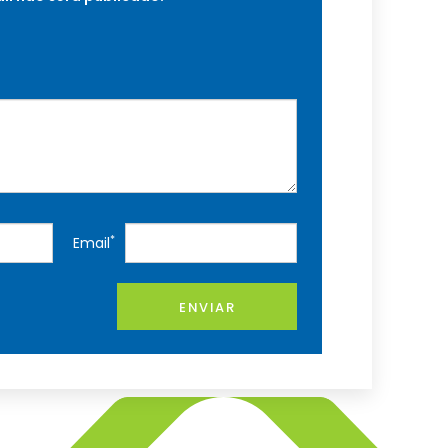
*
Email
ENVIAR