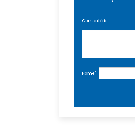
Comentário
*
Nome