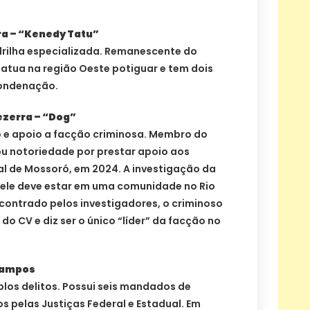
ira – “Kenedy Tatu”
rilha especializada. Remanescente do
atua na região Oeste potiguar e tem dois
condenação.
ezerra – “Dog”
o e apoio a facção criminosa. Membro do
 notoriedade por prestar apoio aos
ral de Mossoró, em 2024. A investigação da
e ele deve estar em uma comunidade no Rio
contrado pelos investigadores, o criminoso
o CV e diz ser o único “líder” da facção no
Campos
los delitos. Possui seis mandados de
s pelas Justiças Federal e Estadual. Em