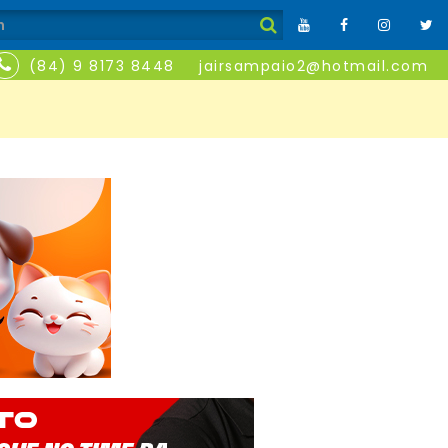
(84) 9 8173 8448
jairsampaio2@hotmail.com