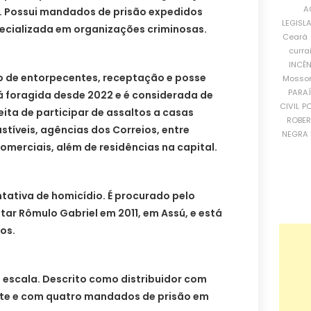
A
. Possui mandados de prisão expedidos
LEGISL
pecializada em organizações criminosas.
Ceará
curra
INCÊ
o de entorpecentes, receptação e posse
Mosso
PARA
tá foragida desde 2022 e é considerada de
CIVIL
PO
eita de participar de assaltos a casas
ROBE
stíveis, agências dos Correios, entre
NEGRA 
merciais, além de residências na capital.
ntativa de homicídio. É procurado pelo
itar Rômulo Gabriel em 2011, em Assú, e está
os.
 escala. Descrito como distribuidor com
te e com quatro mandados de prisão em