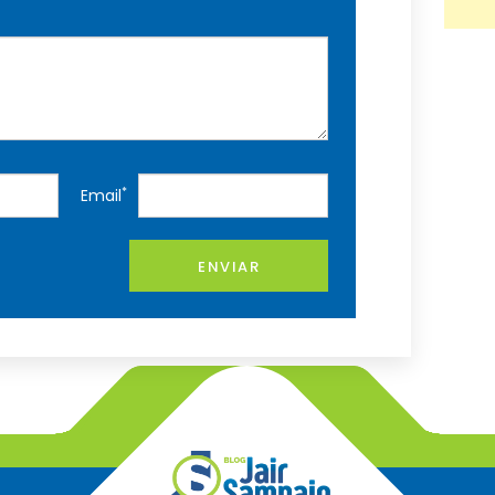
*
Email
ENVIAR