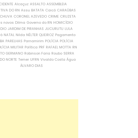
CIDENTE
Alcaçuz
ASSALTO
ASSEMBLEIA
ATIVA DO RN
Assu
BATATA
Caicó
CARAÚBAS
CHUVA
CORONEL AZEVEDO
CRIME
CRUZETA
is novos
Dilma
Governo do RN
HOMICÍDIO
NDIO
JARDIM DE PIRANHAS
JUCURUTU
LULA
ró
NATAL
Nilda
NÉLTER QUEIROZ
Pagamento
ÍBA
PARELHAS
Parnamirim
POLÍCIA
POLÍCIA
LÍCIA MILITAR
Política
PRF
RAFAEL MOTTA
RN
RTO GERMANO
Robinson Faria
Roubo
SERRA
DO NORTE
Temer
UFRN
Vivaldo Costa
Água
ÁLVARO DIAS