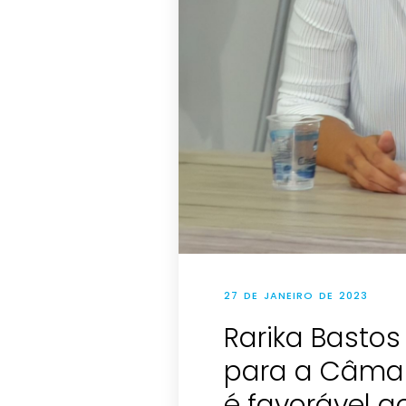
27 DE JANEIRO DE 2023
Rarika Basto
para a Câma
é favorável a