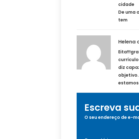
cidade
De uma o
tem
Helena 
Eita!!!g
currícul
diz capaz
objetivo
estamos 
Escreva su
O seu endereço de e-ma