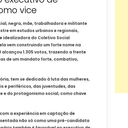
omo vice
cial, negra, mãe, trabalhadora e militante
stre em estudos urbanos e regionais,
 idealizadora do Coletivo Social
ela vem construindo um forte nome na
0 alcançou 1.305 votos, trazendo a frente
as de um mandato forte, combativo,
tória, tem se dedicado à luta das mulheres,
s e periféricos, das juventudes, das
te e do protagonismo social, como chave
 com a experiência em captação de
resentada não só como uma pré-candidata
enário também é favorável ao executivo de