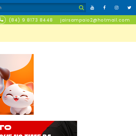
(84) 9 8173 8448
jairsampaio2@hotmail.com