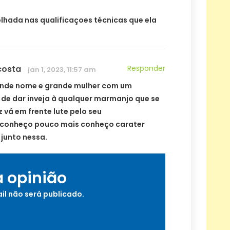
lhada nas qualificaçoes técnicas que ela
costa
Responder
jan 1, 2023, 11:57 am
rande nome e grande mulher com um
o de dar inveja à qualquer marmanjo que se
 vá em frente lute pelo seu
.conheço pouco mais conheço carater
junto nessa.
a opinião
il não será publicado.