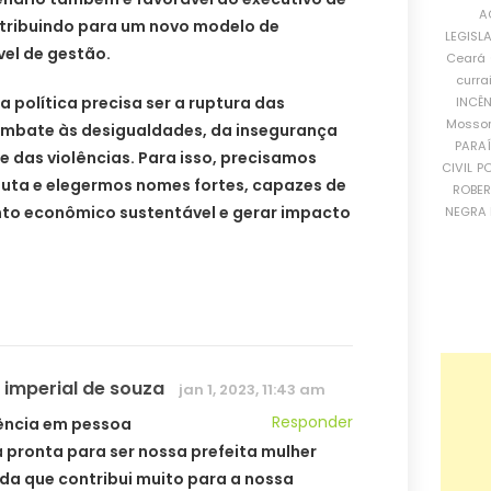
A
tribuindo para um novo modelo de
LEGISL
el de gestão.
Ceará
curra
 política precisa ser a ruptura das
INCÊ
Mosso
combate às desigualdades, da insegurança
PARA
 das violências. Para isso, precisamos
CIVIL
PO
 luta e elegermos nomes fortes, capazes de
ROBE
nto econômico sustentável e gerar impacto
NEGRA 
 imperial de souza
jan 1, 2023, 11:43 am
Responder
ncia em pessoa
á pronta para ser nossa prefeita mulher
ada que contribui muito para a nossa