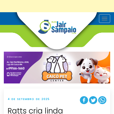
T
o
g
g
l
e
n
a
v
i
g
a
t
i
o
n
4 DE SETEMBRO DE 2025
Ratts cria linda