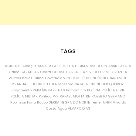
TAGS
ACIDENTE
Alcaçuz
ASSALTO
ASSEMBLEIA LEGISLATIVA DO RN
Assu
BATATA
Caicó
CARAÚBAS
Ceará
CHUVA
CORONEL AZEVEDO
CRIME
CRUZETA
currais novos
Dilma
Governo do RN
HOMICÍDIO
INCÊNDIO
JARDIM DE
PIRANHAS
JUCURUTU
LULA
Mossoró
NATAL
Nilda
NÉLTER QUEIROZ
Pagamento
PARAÍBA
PARELHAS
Parnamirim
POLÍCIA
POLÍCIA CIVIL
POLÍCIA MILITAR
Política
PRF
RAFAEL MOTTA
RN
ROBERTO GERMANO
Robinson Faria
Roubo
SERRA NEGRA DO NORTE
Temer
UFRN
Vivaldo
Costa
Água
ÁLVARO DIAS