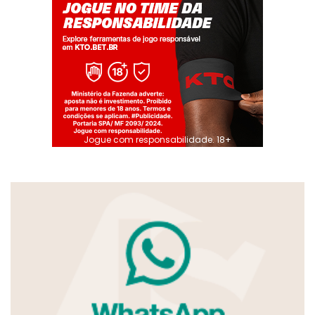
Jogue com responsabilidade. 18+