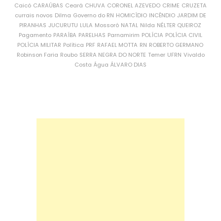
Caicó
CARAÚBAS
Ceará
CHUVA
CORONEL AZEVEDO
CRIME
CRUZETA
currais novos
Dilma
Governo do RN
HOMICÍDIO
INCÊNDIO
JARDIM DE
PIRANHAS
JUCURUTU
LULA
Mossoró
NATAL
Nilda
NÉLTER QUEIROZ
Pagamento
PARAÍBA
PARELHAS
Parnamirim
POLÍCIA
POLÍCIA CIVIL
POLÍCIA MILITAR
Política
PRF
RAFAEL MOTTA
RN
ROBERTO GERMANO
Robinson Faria
Roubo
SERRA NEGRA DO NORTE
Temer
UFRN
Vivaldo
Costa
Água
ÁLVARO DIAS