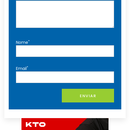
*
Nome
*
Email
ENVIAR