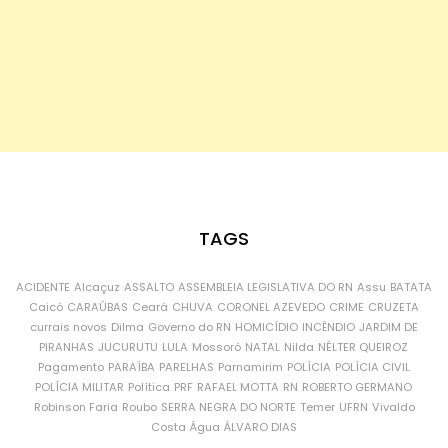
TAGS
ACIDENTE
Alcaçuz
ASSALTO
ASSEMBLEIA LEGISLATIVA DO RN
Assu
BATATA
Caicó
CARAÚBAS
Ceará
CHUVA
CORONEL AZEVEDO
CRIME
CRUZETA
currais novos
Dilma
Governo do RN
HOMICÍDIO
INCÊNDIO
JARDIM DE
PIRANHAS
JUCURUTU
LULA
Mossoró
NATAL
Nilda
NÉLTER QUEIROZ
Pagamento
PARAÍBA
PARELHAS
Parnamirim
POLÍCIA
POLÍCIA CIVIL
POLÍCIA MILITAR
Política
PRF
RAFAEL MOTTA
RN
ROBERTO GERMANO
Robinson Faria
Roubo
SERRA NEGRA DO NORTE
Temer
UFRN
Vivaldo
Costa
Água
ÁLVARO DIAS