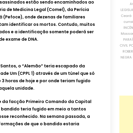
ssassinados estão sendo encaminhados ao
A
a de Medicina Legal (Comel), da Perícia
LEGISL
Ceará
á (Pefoce), onde dezenas de familiares
curra
am identificar os mortos. Contudo, muitos
INCÊ
dos e a identificação somente poderá ser
Mosso
 de exame de DNA.
PARA
CIVIL
PO
ROBE
NEGRA 
 Santos, o “Alemão” teria escapado da
ade Um (CPPL 1) através de um túnel que só
 3 horas de hoje e por onde teriam fugido
aquela unidade.
 da facção Primeiro Comando da Capital
 bandido teria fugido em meio a tantos
osse reconhecido. Na semana passada, a
informações de que o bandido estaria