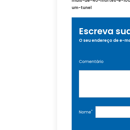
mais-de-40-mortes-e-10
um-tunel
Escreva su
O seu endereço de e-ma
Comentário
*
Nome