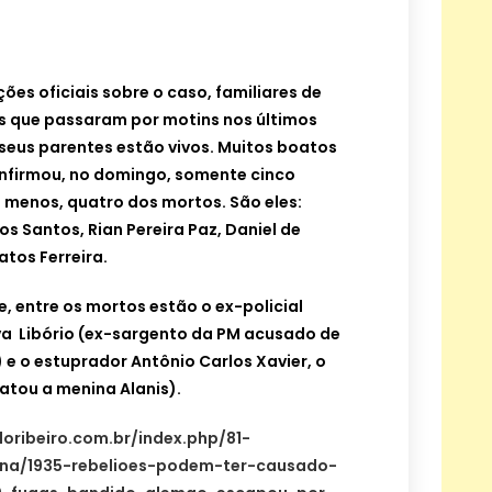
ões oficiais sobre o caso, familiares de
s que passaram por motins nos últimos
seus parentes estão vivos. Muitos boatos
onfirmou, no domingo, somente cinco
o menos, quatro dos mortos. São eles:
s Santos, Rian Pereira Paz, Daniel de
atos Ferreira.
, entre os mortos estão o ex-policial
lva Libório (ex-sargento da PM acusado de
 e o estuprador Antônio Carlos Xavier, o
atou a menina Alanis).
oribeiro.com.br/index.php/81-
ana/1935-rebelioes-podem-ter-causado-