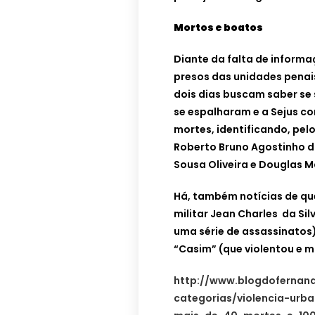
Mortos e boatos
Diante da falta de informaç
presos das unidades penai
dois dias buscam saber se 
se espalharam e a Sejus c
mortes, identificando, pel
Roberto Bruno Agostinho do
Sousa Oliveira e Douglas M
Há, também notícias de que
militar Jean Charles da Si
uma série de assassinatos)
“Casim” (que violentou e m
http://www.blogdofernand
categorias/violencia-urb