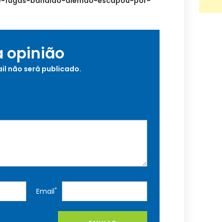
0-fugas-bandido-alemao-escapou-por-
a opinião
il não será publicado.
*
Email