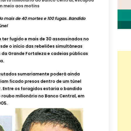
m meio aos motins
o mais de 40 mortes e 100 fugas. Bandido
únel
 ter fugido e mais de 30 assassinados no
de o início das rebeliões simultâneas
s da Grande Fortaleza e cadeias públicas
a.
cutados sumariamente poderá ainda
iam ficado presos dentro de um túnel
r. Entre os foragidos estaria o bandido
roubo milionário no Banco Central, em
005.