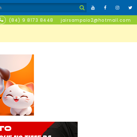
(84) 9 8173 8448
jairsampaio2@hotmail.com