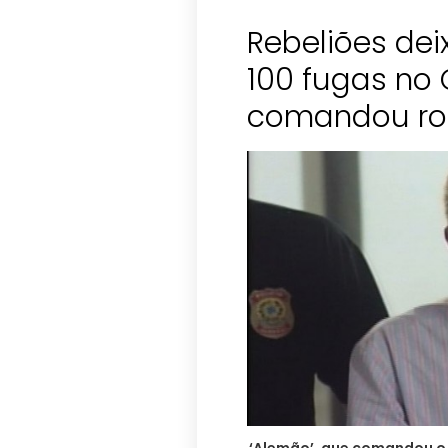
Rebeliões de
100 fugas no 
comandou ro
‘Alemão’, que comandou o 