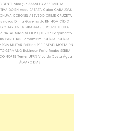
CIDENTE
Alcaçuz
ASSALTO
ASSEMBLEIA
ATIVA DO RN
Assu
BATATA
Caicó
CARAÚBAS
CHUVA
CORONEL AZEVEDO
CRIME
CRUZETA
is novos
Dilma
Governo do RN
HOMICÍDIO
NDIO
JARDIM DE PIRANHAS
JUCURUTU
LULA
ró
NATAL
Nilda
NÉLTER QUEIROZ
Pagamento
ÍBA
PARELHAS
Parnamirim
POLÍCIA
POLÍCIA
LÍCIA MILITAR
Política
PRF
RAFAEL MOTTA
RN
RTO GERMANO
Robinson Faria
Roubo
SERRA
DO NORTE
Temer
UFRN
Vivaldo Costa
Água
ÁLVARO DIAS