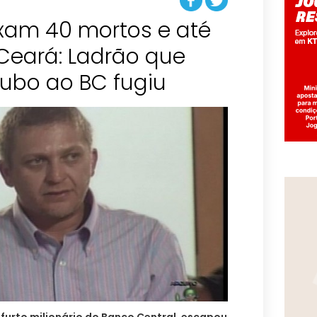
ixam 40 mortos e até
Ceará: Ladrão que
ubo ao BC fugiu
furto milionário do Banco Central, escapou