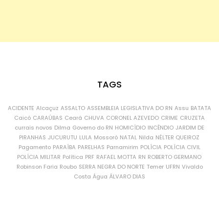
TAGS
ACIDENTE
Alcaçuz
ASSALTO
ASSEMBLEIA LEGISLATIVA DO RN
Assu
BATATA
Caicó
CARAÚBAS
Ceará
CHUVA
CORONEL AZEVEDO
CRIME
CRUZETA
currais novos
Dilma
Governo do RN
HOMICÍDIO
INCÊNDIO
JARDIM DE
PIRANHAS
JUCURUTU
LULA
Mossoró
NATAL
Nilda
NÉLTER QUEIROZ
Pagamento
PARAÍBA
PARELHAS
Parnamirim
POLÍCIA
POLÍCIA CIVIL
POLÍCIA MILITAR
Política
PRF
RAFAEL MOTTA
RN
ROBERTO GERMANO
Robinson Faria
Roubo
SERRA NEGRA DO NORTE
Temer
UFRN
Vivaldo
Costa
Água
ÁLVARO DIAS