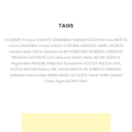
TAGS
ACIDENTE
Alcaçuz
ASSALTO
ASSEMBLEIA LEGISLATIVA DO RN
Assu
BATATA
Caicó
CARAÚBAS
Ceará
CHUVA
CORONEL AZEVEDO
CRIME
CRUZETA
currais novos
Dilma
Governo do RN
HOMICÍDIO
INCÊNDIO
JARDIM DE
PIRANHAS
JUCURUTU
LULA
Mossoró
NATAL
Nilda
NÉLTER QUEIROZ
Pagamento
PARAÍBA
PARELHAS
Parnamirim
POLÍCIA
POLÍCIA CIVIL
POLÍCIA MILITAR
Política
PRF
RAFAEL MOTTA
RN
ROBERTO GERMANO
Robinson Faria
Roubo
SERRA NEGRA DO NORTE
Temer
UFRN
Vivaldo
Costa
Água
ÁLVARO DIAS