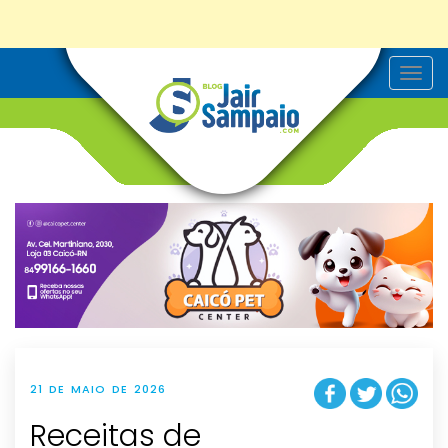
T
o
g
g
l
e
n
a
v
i
g
a
t
i
o
n
21 DE MAIO DE 2026
Receitas de