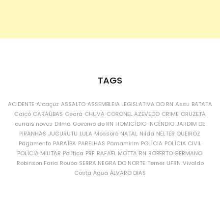
TAGS
ACIDENTE
Alcaçuz
ASSALTO
ASSEMBLEIA LEGISLATIVA DO RN
Assu
BATATA
Caicó
CARAÚBAS
Ceará
CHUVA
CORONEL AZEVEDO
CRIME
CRUZETA
currais novos
Dilma
Governo do RN
HOMICÍDIO
INCÊNDIO
JARDIM DE
PIRANHAS
JUCURUTU
LULA
Mossoró
NATAL
Nilda
NÉLTER QUEIROZ
Pagamento
PARAÍBA
PARELHAS
Parnamirim
POLÍCIA
POLÍCIA CIVIL
POLÍCIA MILITAR
Política
PRF
RAFAEL MOTTA
RN
ROBERTO GERMANO
Robinson Faria
Roubo
SERRA NEGRA DO NORTE
Temer
UFRN
Vivaldo
Costa
Água
ÁLVARO DIAS