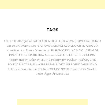
TAGS
ACIDENTE
Alcaçuz
ASSALTO
ASSEMBLEIA LEGISLATIVA DO RN
Assu
BATATA
Caicó
CARAÚBAS
Ceará
CHUVA
CORONEL AZEVEDO
CRIME
CRUZETA
currais novos
Dilma
Governo do RN
HOMICÍDIO
INCÊNDIO
JARDIM DE
PIRANHAS
JUCURUTU
LULA
Mossoró
NATAL
Nilda
NÉLTER QUEIROZ
Pagamento
PARAÍBA
PARELHAS
Parnamirim
POLÍCIA
POLÍCIA CIVIL
POLÍCIA MILITAR
Política
PRF
RAFAEL MOTTA
RN
ROBERTO GERMANO
Robinson Faria
Roubo
SERRA NEGRA DO NORTE
Temer
UFRN
Vivaldo
Costa
Água
ÁLVARO DIAS