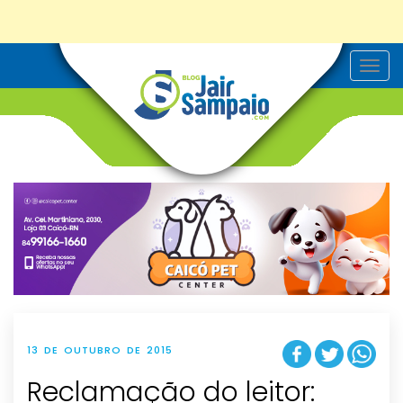
T
o
g
g
l
e
n
a
v
i
g
a
t
i
o
n
13 DE OUTUBRO DE 2015
Reclamação do leitor: