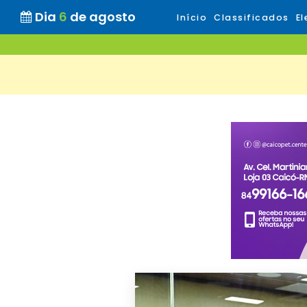
Dia
6
de agosto
Início
Classificados
El