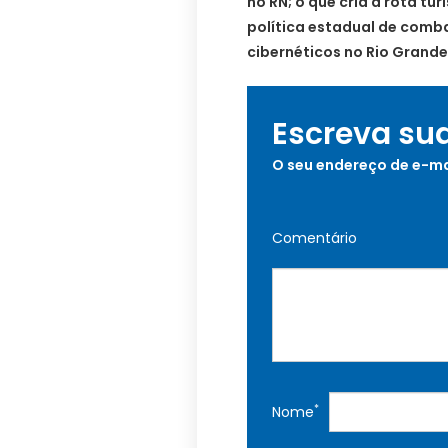
no RN; o que cria a rota tur
política estadual de combat
cibernéticos no Rio Grande
Escreva su
O seu endereço de e-ma
Comentário
*
Nome