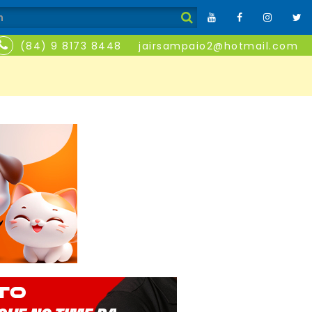
(84) 9 8173 8448
jairsampaio2@hotmail.com