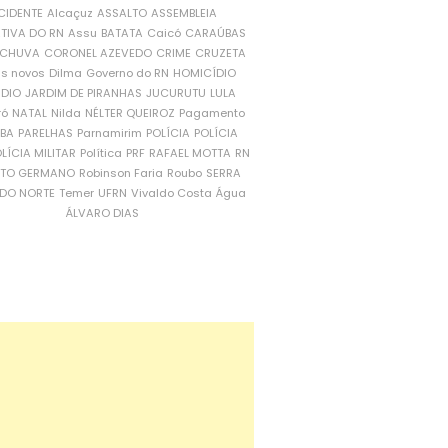
CIDENTE
Alcaçuz
ASSALTO
ASSEMBLEIA
ATIVA DO RN
Assu
BATATA
Caicó
CARAÚBAS
CHUVA
CORONEL AZEVEDO
CRIME
CRUZETA
is novos
Dilma
Governo do RN
HOMICÍDIO
NDIO
JARDIM DE PIRANHAS
JUCURUTU
LULA
ró
NATAL
Nilda
NÉLTER QUEIROZ
Pagamento
ÍBA
PARELHAS
Parnamirim
POLÍCIA
POLÍCIA
LÍCIA MILITAR
Política
PRF
RAFAEL MOTTA
RN
RTO GERMANO
Robinson Faria
Roubo
SERRA
DO NORTE
Temer
UFRN
Vivaldo Costa
Água
ÁLVARO DIAS