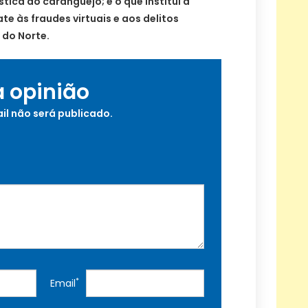
ística do caranguejo; e o que institui a
e às fraudes virtuais e aos delitos
 do Norte.
a opinião
il não será publicado.
*
Email