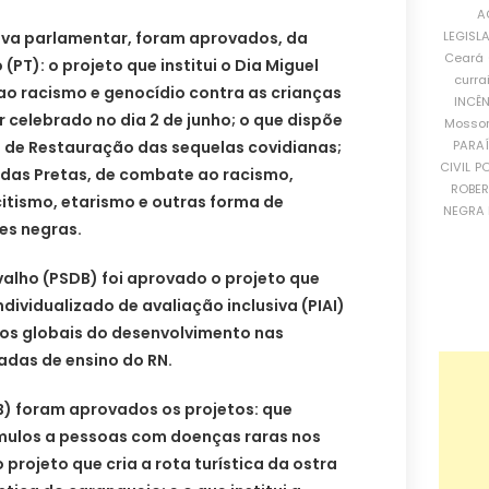
A
LEGISL
ativa parlamentar, foram aprovados, da
Ceará
(PT): o projeto que institui o Dia Miguel
curra
ao racismo e genocídio contra as crianças
INCÊ
r celebrado no dia 2 de junho; o que dispõe
Mosso
PARA
 de Restauração das sequelas covidianas;
CIVIL
PO
ho das Pretas, de combate ao racismo,
ROBE
itismo, etarismo e outras forma de
NEGRA 
es negras.
lho (PSDB) foi aprovado o projeto que
dividualizado de avaliação inclusiva (PIAI)
os globais do desenvolvimento nas
vadas de ensino do RN.
) foram aprovados os projetos: que
tímulos a pessoas com doenças raras nos
 projeto que cria a rota turística da ostra