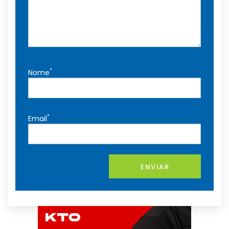
*
Nome
*
Email
ENVIAR