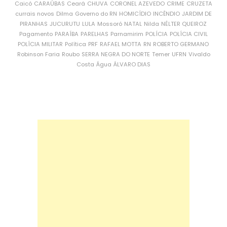
Caicó
CARAÚBAS
Ceará
CHUVA
CORONEL AZEVEDO
CRIME
CRUZETA
currais novos
Dilma
Governo do RN
HOMICÍDIO
INCÊNDIO
JARDIM DE
PIRANHAS
JUCURUTU
LULA
Mossoró
NATAL
Nilda
NÉLTER QUEIROZ
Pagamento
PARAÍBA
PARELHAS
Parnamirim
POLÍCIA
POLÍCIA CIVIL
POLÍCIA MILITAR
Política
PRF
RAFAEL MOTTA
RN
ROBERTO GERMANO
Robinson Faria
Roubo
SERRA NEGRA DO NORTE
Temer
UFRN
Vivaldo
Costa
Água
ÁLVARO DIAS