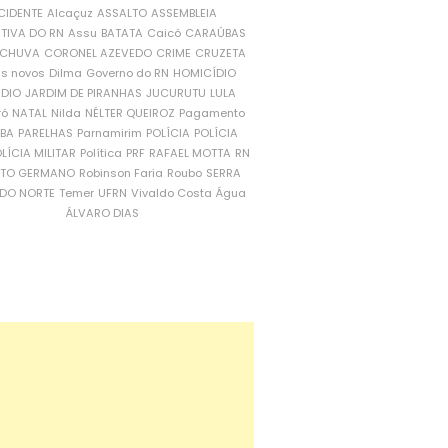
CIDENTE
Alcaçuz
ASSALTO
ASSEMBLEIA
ATIVA DO RN
Assu
BATATA
Caicó
CARAÚBAS
CHUVA
CORONEL AZEVEDO
CRIME
CRUZETA
is novos
Dilma
Governo do RN
HOMICÍDIO
NDIO
JARDIM DE PIRANHAS
JUCURUTU
LULA
ró
NATAL
Nilda
NÉLTER QUEIROZ
Pagamento
ÍBA
PARELHAS
Parnamirim
POLÍCIA
POLÍCIA
LÍCIA MILITAR
Política
PRF
RAFAEL MOTTA
RN
RTO GERMANO
Robinson Faria
Roubo
SERRA
DO NORTE
Temer
UFRN
Vivaldo Costa
Água
ÁLVARO DIAS