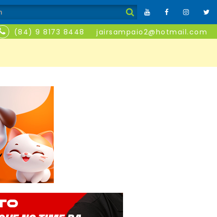
(84) 9 8173 8448
jairsampaio2@hotmail.com