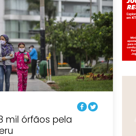
 mil órfãos pela
eru