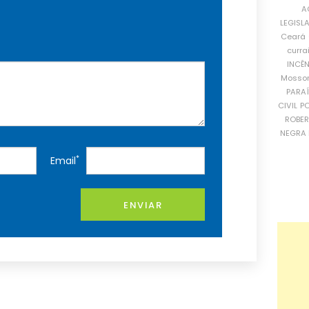
A
LEGISL
Ceará
curra
INCÊ
Mosso
PARA
CIVIL
PO
ROBE
NEGRA 
*
Email
ENVIAR