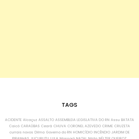
TAGS
ACIDENTE
Alcaçuz
ASSALTO
ASSEMBLEIA LEGISLATIVA DO RN
Assu
BATATA
Caicó
CARAÚBAS
Ceará
CHUVA
CORONEL AZEVEDO
CRIME
CRUZETA
currais novos
Dilma
Governo do RN
HOMICÍDIO
INCÊNDIO
JARDIM DE
PIRANHAS
JUCURUTU
LULA
Mossoró
NATAL
Nilda
NÉLTER QUEIROZ