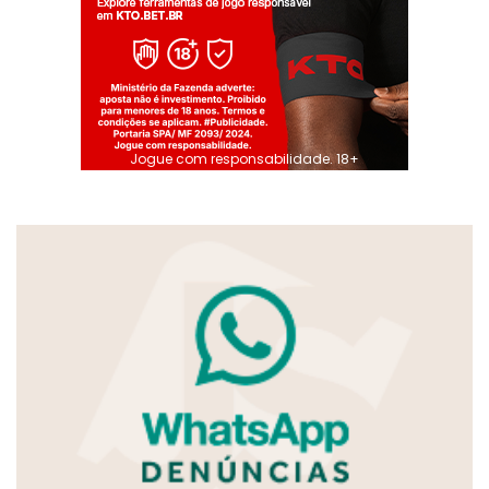
Jogue com responsabilidade. 18+