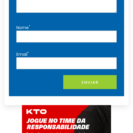
*
Nome
*
Email
ENVIAR