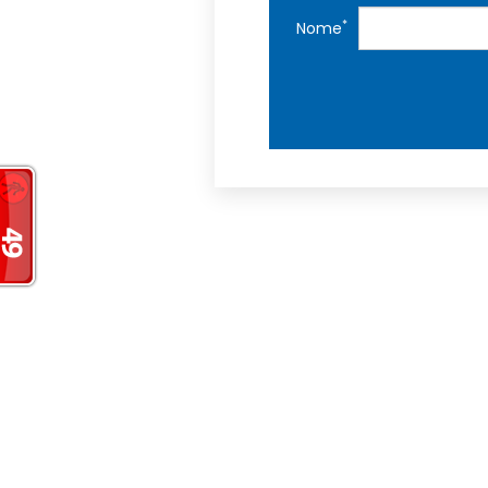
*
Nome