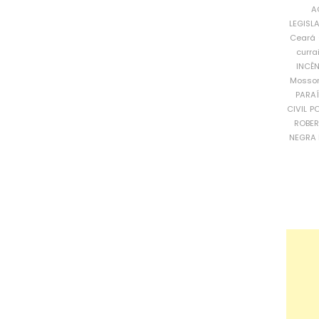
A
LEGISL
Ceará
curra
INCÊ
Mosso
PARA
CIVIL
PO
ROBE
NEGRA 