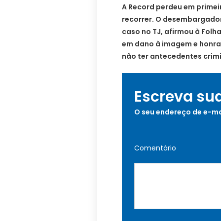
A Record perdeu em primei
recorrer. O desembargador
caso no TJ, afirmou à Folh
em dano à imagem e honra”
não ter antecedentes crimi
Escreva su
O seu endereço de e-ma
Comentário