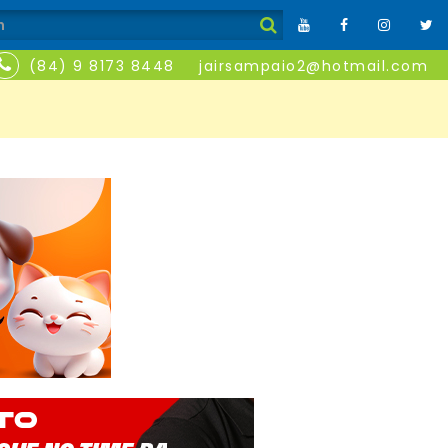
(84) 9 8173 8448
jairsampaio2@hotmail.com