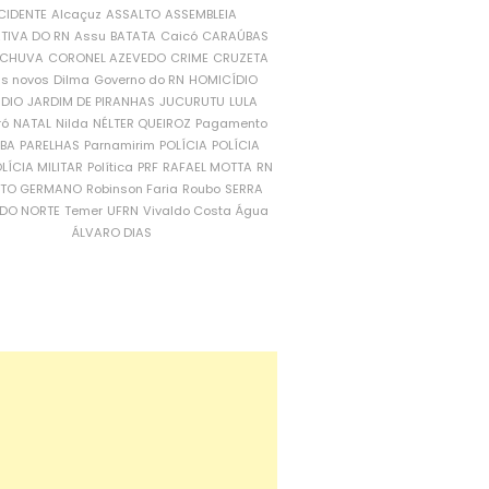
CIDENTE
Alcaçuz
ASSALTO
ASSEMBLEIA
ATIVA DO RN
Assu
BATATA
Caicó
CARAÚBAS
CHUVA
CORONEL AZEVEDO
CRIME
CRUZETA
is novos
Dilma
Governo do RN
HOMICÍDIO
NDIO
JARDIM DE PIRANHAS
JUCURUTU
LULA
ró
NATAL
Nilda
NÉLTER QUEIROZ
Pagamento
ÍBA
PARELHAS
Parnamirim
POLÍCIA
POLÍCIA
LÍCIA MILITAR
Política
PRF
RAFAEL MOTTA
RN
RTO GERMANO
Robinson Faria
Roubo
SERRA
DO NORTE
Temer
UFRN
Vivaldo Costa
Água
ÁLVARO DIAS