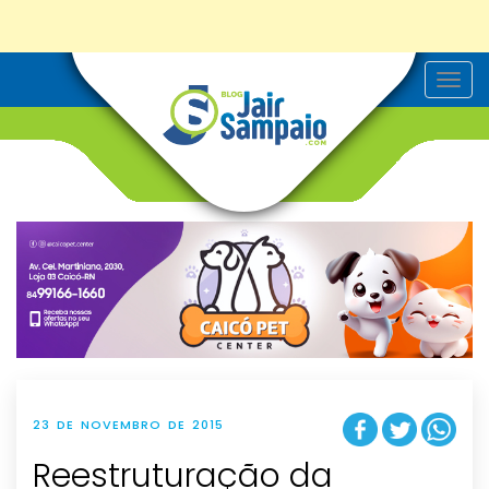
T
o
g
g
l
e
n
a
v
i
g
a
t
i
o
n
23 DE NOVEMBRO DE 2015
Reestruturação da