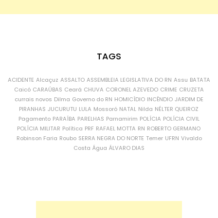
TAGS
ACIDENTE
Alcaçuz
ASSALTO
ASSEMBLEIA LEGISLATIVA DO RN
Assu
BATATA
Caicó
CARAÚBAS
Ceará
CHUVA
CORONEL AZEVEDO
CRIME
CRUZETA
currais novos
Dilma
Governo do RN
HOMICÍDIO
INCÊNDIO
JARDIM DE
PIRANHAS
JUCURUTU
LULA
Mossoró
NATAL
Nilda
NÉLTER QUEIROZ
Pagamento
PARAÍBA
PARELHAS
Parnamirim
POLÍCIA
POLÍCIA CIVIL
POLÍCIA MILITAR
Política
PRF
RAFAEL MOTTA
RN
ROBERTO GERMANO
Robinson Faria
Roubo
SERRA NEGRA DO NORTE
Temer
UFRN
Vivaldo
Costa
Água
ÁLVARO DIAS