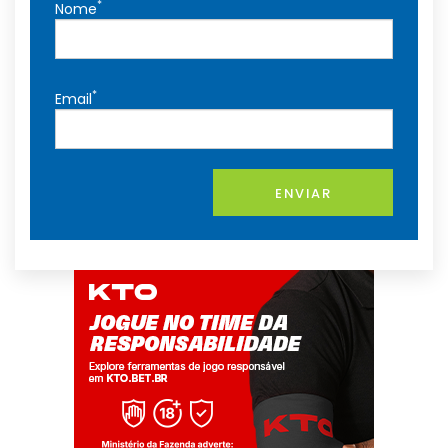
*
Nome
*
Email
ENVIAR