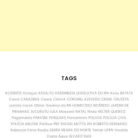
TAGS
ACIDENTE
Alcaçuz
ASSALTO
ASSEMBLEIA LEGISLATIVA DO RN
Assu
BATATA
Caicó
CARAÚBAS
Ceará
CHUVA
CORONEL AZEVEDO
CRIME
CRUZETA
currais novos
Dilma
Governo do RN
HOMICÍDIO
INCÊNDIO
JARDIM DE
PIRANHAS
JUCURUTU
LULA
Mossoró
NATAL
Nilda
NÉLTER QUEIROZ
Pagamento
PARAÍBA
PARELHAS
Parnamirim
POLÍCIA
POLÍCIA CIVIL
POLÍCIA MILITAR
Política
PRF
RAFAEL MOTTA
RN
ROBERTO GERMANO
Robinson Faria
Roubo
SERRA NEGRA DO NORTE
Temer
UFRN
Vivaldo
Costa
Água
ÁLVARO DIAS