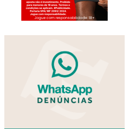
Jogue com responsabilidade. 18+