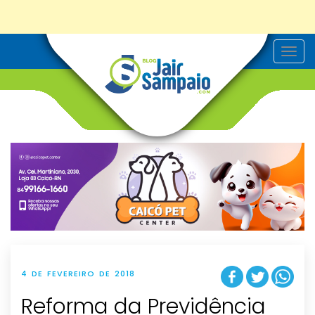
T
o
g
g
l
e
n
a
v
i
g
a
t
i
o
n
4 DE FEVEREIRO DE 2018
Reforma da Previdência