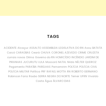
TAGS
ACIDENTE
Alcaçuz
ASSALTO
ASSEMBLEIA LEGISLATIVA DO RN
Assu
BATATA
Caicó
CARAÚBAS
Ceará
CHUVA
CORONEL AZEVEDO
CRIME
CRUZETA
currais novos
Dilma
Governo do RN
HOMICÍDIO
INCÊNDIO
JARDIM DE
PIRANHAS
JUCURUTU
LULA
Mossoró
NATAL
Nilda
NÉLTER QUEIROZ
Pagamento
PARAÍBA
PARELHAS
Parnamirim
POLÍCIA
POLÍCIA CIVIL
POLÍCIA MILITAR
Política
PRF
RAFAEL MOTTA
RN
ROBERTO GERMANO
Robinson Faria
Roubo
SERRA NEGRA DO NORTE
Temer
UFRN
Vivaldo
Costa
Água
ÁLVARO DIAS