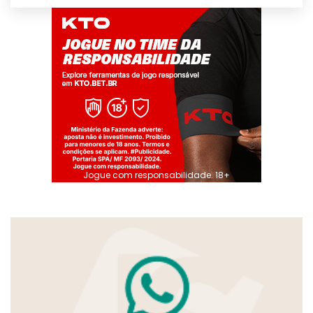
Jogue com responsabilidade. 18+