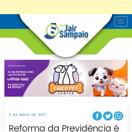
T
o
g
g
l
e
n
a
v
i
g
a
t
i
o
n
3 DE MAIO DE 2017
Reforma da Previdência é