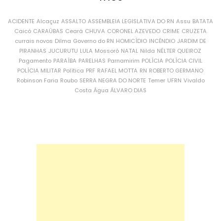
ACIDENTE
Alcaçuz
ASSALTO
ASSEMBLEIA LEGISLATIVA DO RN
Assu
BATATA
Caicó
CARAÚBAS
Ceará
CHUVA
CORONEL AZEVEDO
CRIME
CRUZETA
currais novos
Dilma
Governo do RN
HOMICÍDIO
INCÊNDIO
JARDIM DE
PIRANHAS
JUCURUTU
LULA
Mossoró
NATAL
Nilda
NÉLTER QUEIROZ
Pagamento
PARAÍBA
PARELHAS
Parnamirim
POLÍCIA
POLÍCIA CIVIL
POLÍCIA MILITAR
Política
PRF
RAFAEL MOTTA
RN
ROBERTO GERMANO
Robinson Faria
Roubo
SERRA NEGRA DO NORTE
Temer
UFRN
Vivaldo
Costa
Água
ÁLVARO DIAS