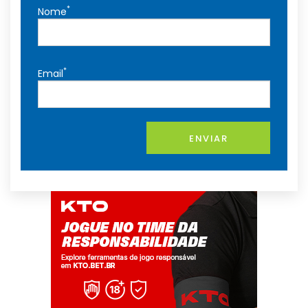
*
Nome
*
Email
ENVIAR