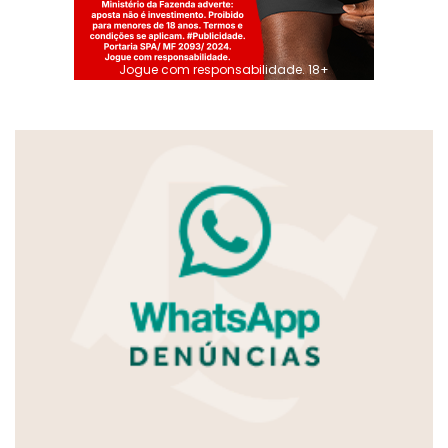
Jogue com responsabilidade. 18+