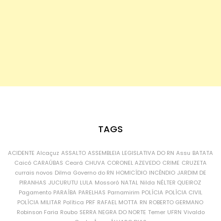
TAGS
ACIDENTE
Alcaçuz
ASSALTO
ASSEMBLEIA LEGISLATIVA DO RN
Assu
BATATA
Caicó
CARAÚBAS
Ceará
CHUVA
CORONEL AZEVEDO
CRIME
CRUZETA
currais novos
Dilma
Governo do RN
HOMICÍDIO
INCÊNDIO
JARDIM DE
PIRANHAS
JUCURUTU
LULA
Mossoró
NATAL
Nilda
NÉLTER QUEIROZ
Pagamento
PARAÍBA
PARELHAS
Parnamirim
POLÍCIA
POLÍCIA CIVIL
POLÍCIA MILITAR
Política
PRF
RAFAEL MOTTA
RN
ROBERTO GERMANO
Robinson Faria
Roubo
SERRA NEGRA DO NORTE
Temer
UFRN
Vivaldo