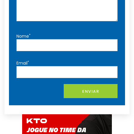
*
Nome
*
Email
ENVIAR