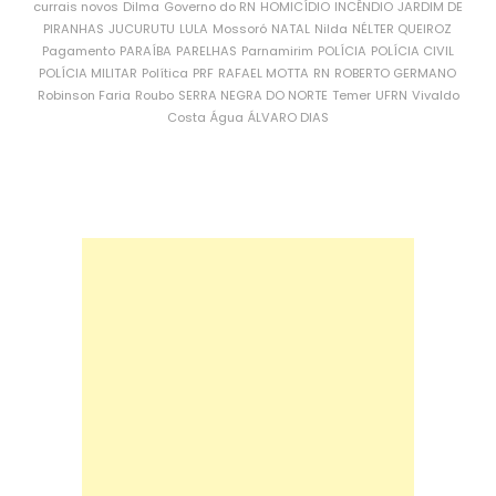
currais novos
Dilma
Governo do RN
HOMICÍDIO
INCÊNDIO
JARDIM DE
PIRANHAS
JUCURUTU
LULA
Mossoró
NATAL
Nilda
NÉLTER QUEIROZ
Pagamento
PARAÍBA
PARELHAS
Parnamirim
POLÍCIA
POLÍCIA CIVIL
POLÍCIA MILITAR
Política
PRF
RAFAEL MOTTA
RN
ROBERTO GERMANO
Robinson Faria
Roubo
SERRA NEGRA DO NORTE
Temer
UFRN
Vivaldo
Costa
Água
ÁLVARO DIAS