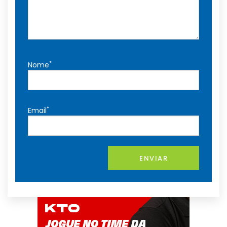
*
Nome
*
Email
ENVIAR