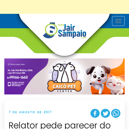
T
o
g
g
l
e
n
a
v
i
g
a
t
i
o
n
7 DE AGOSTO DE 2017
Relator pede parecer do