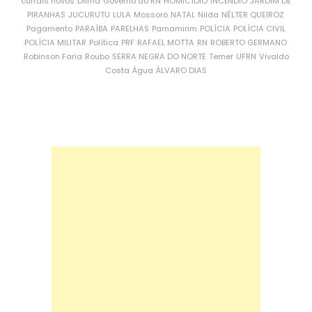
currais novos
Dilma
Governo do RN
HOMICÍDIO
INCÊNDIO
JARDIM DE
PIRANHAS
JUCURUTU
LULA
Mossoró
NATAL
Nilda
NÉLTER QUEIROZ
Pagamento
PARAÍBA
PARELHAS
Parnamirim
POLÍCIA
POLÍCIA CIVIL
POLÍCIA MILITAR
Política
PRF
RAFAEL MOTTA
RN
ROBERTO GERMANO
Robinson Faria
Roubo
SERRA NEGRA DO NORTE
Temer
UFRN
Vivaldo
Costa
Água
ÁLVARO DIAS