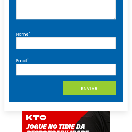
*
Nome
*
Email
ENVIAR