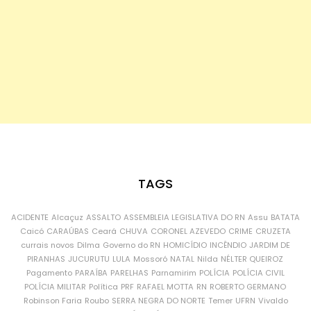
TAGS
ACIDENTE
Alcaçuz
ASSALTO
ASSEMBLEIA LEGISLATIVA DO RN
Assu
BATATA
Caicó
CARAÚBAS
Ceará
CHUVA
CORONEL AZEVEDO
CRIME
CRUZETA
currais novos
Dilma
Governo do RN
HOMICÍDIO
INCÊNDIO
JARDIM DE
PIRANHAS
JUCURUTU
LULA
Mossoró
NATAL
Nilda
NÉLTER QUEIROZ
Pagamento
PARAÍBA
PARELHAS
Parnamirim
POLÍCIA
POLÍCIA CIVIL
POLÍCIA MILITAR
Política
PRF
RAFAEL MOTTA
RN
ROBERTO GERMANO
Robinson Faria
Roubo
SERRA NEGRA DO NORTE
Temer
UFRN
Vivaldo