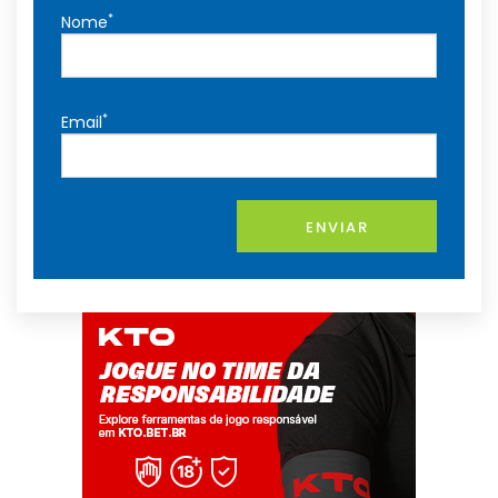
*
Nome
*
Email
ENVIAR