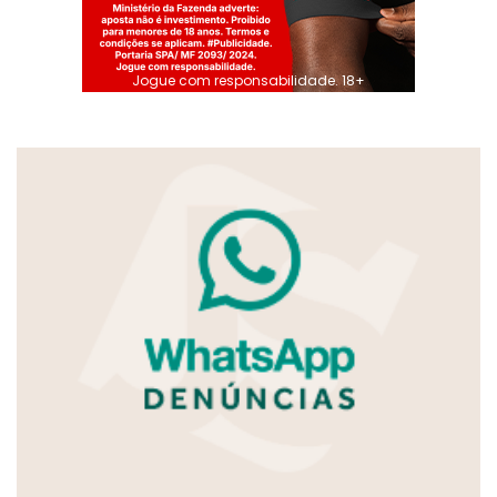
Jogue com responsabilidade. 18+