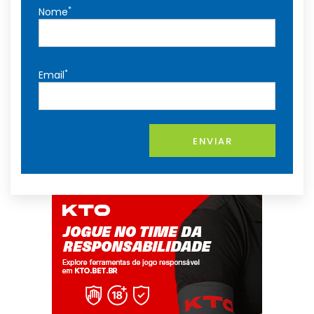
*
Nome
*
Email
ENVIAR