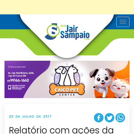
T
o
g
g
l
e
n
a
v
i
g
a
t
i
o
n
25 DE JULHO DE 2017
Relatório com ações da