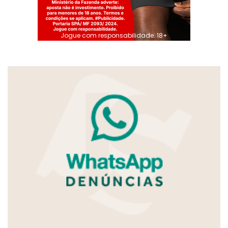
Jogue com responsabilidade. 18+