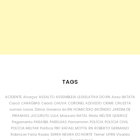
TAGS
ACIDENTE
Alcaçuz
ASSALTO
ASSEMBLEIA LEGISLATIVA DO RN
Assu
BATATA
Caicó
CARAÚBAS
Ceará
CHUVA
CORONEL AZEVEDO
CRIME
CRUZETA
currais novos
Dilma
Governo do RN
HOMICÍDIO
INCÊNDIO
JARDIM DE
PIRANHAS
JUCURUTU
LULA
Mossoró
NATAL
Nilda
NÉLTER QUEIROZ
Pagamento
PARAÍBA
PARELHAS
Parnamirim
POLÍCIA
POLÍCIA CIVIL
POLÍCIA MILITAR
Política
PRF
RAFAEL MOTTA
RN
ROBERTO GERMANO
Robinson Faria
Roubo
SERRA NEGRA DO NORTE
Temer
UFRN
Vivaldo