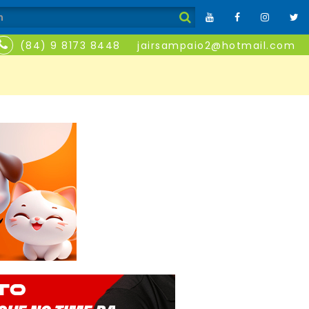
(84) 9 8173 8448
jairsampaio2@hotmail.com