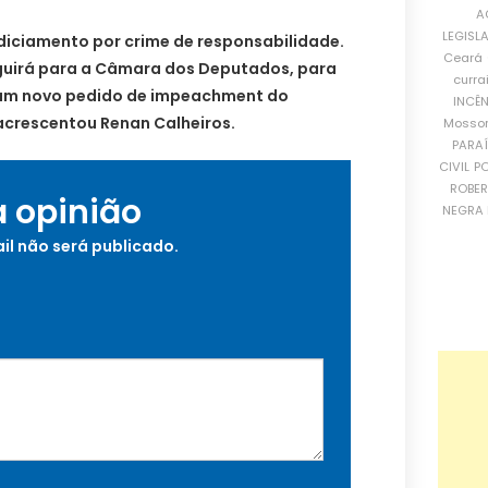
A
LEGISL
iciamento por crime de responsabilidade.
Ceará
guirá para a Câmara dos Deputados, para
curra
 um novo pedido de impeachment do
INCÊ
acrescentou Renan Calheiros.
Mosso
PARA
CIVIL
PO
ROBE
a opinião
NEGRA 
il não será publicado.