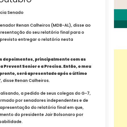
ncia Senado
 senador Renan Calheiros (MDB-AL), disse ao
resentação do seu relatório final para o
 previsto entregar o relatório nesta
 depoimentos, principalmente com as
a Prevent Senior e a Precisa. Então, o meu
 pronto, será apresentado após o último
”
, disse Renan Calheiros.
nalisando, a pedido de seus colegas do G-7,
formado por senadores independentes e de
apresentação do relatório final em que,
iamento do presidente Jair Bolsonaro por
abilidade.