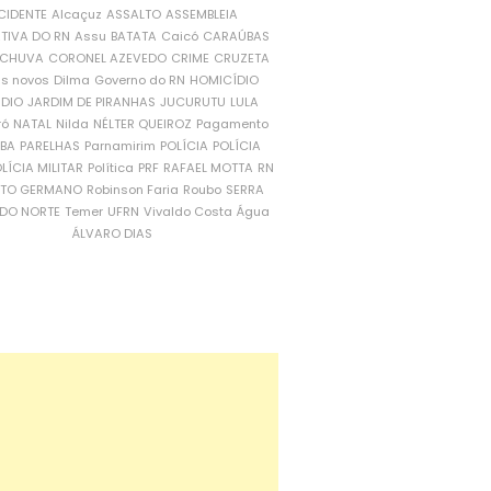
CIDENTE
Alcaçuz
ASSALTO
ASSEMBLEIA
ATIVA DO RN
Assu
BATATA
Caicó
CARAÚBAS
CHUVA
CORONEL AZEVEDO
CRIME
CRUZETA
is novos
Dilma
Governo do RN
HOMICÍDIO
NDIO
JARDIM DE PIRANHAS
JUCURUTU
LULA
ró
NATAL
Nilda
NÉLTER QUEIROZ
Pagamento
ÍBA
PARELHAS
Parnamirim
POLÍCIA
POLÍCIA
LÍCIA MILITAR
Política
PRF
RAFAEL MOTTA
RN
RTO GERMANO
Robinson Faria
Roubo
SERRA
DO NORTE
Temer
UFRN
Vivaldo Costa
Água
ÁLVARO DIAS