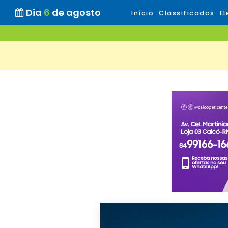
Dia
6
de agosto
Início
Classificados
El