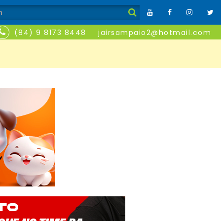
(84) 9 8173 8448
jairsampaio2@hotmail.com