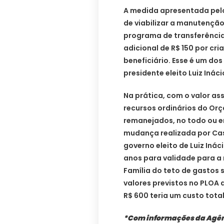
A medida apresentada pel
de viabilizar a manutenção
programa de transferência 
adicional de R$ 150 por cr
beneficiário. Esse é um d
presidente eleito Luiz Inácio
Na prática, com o valor as
recursos ordinários do Or
remanejados, no todo ou e
mudança realizada por Cas
governo eleito de Luiz Inác
anos para validade para a 
Família do teto de gastos 
valores previstos no PLOA
R$ 600 teria um custo total
*Com informações da Agê