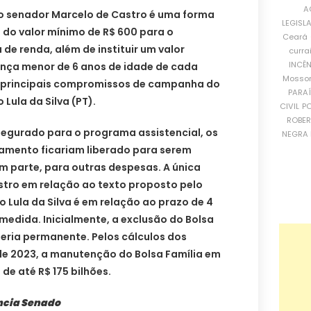
A
o senador Marcelo de Castro é uma forma
LEGISL
 do valor mínimo de R$ 600 para o
Ceará
de renda, além de instituir um valor
curra
INCÊ
iança menor de 6 anos de idade de cada
Mosso
os principais compromissos de campanha do
PARA
 Lula da Silva (PT).
CIVIL
PO
ROBE
segurado para o programa assistencial, os
NEGRA 
çamento ficariam liberado para serem
m parte, para outras despesas. A única
tro em relação ao texto proposto pelo
io Lula da Silva é em relação ao prazo de 4
medida. Inicialmente, a exclusão do Bolsa
seria permanente. Pelos cálculos dos
 de 2023, a manutenção do Bolsa Família em
 de até R$ 175 bilhões.
ncia Senado