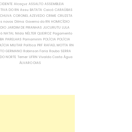
CIDENTE
Alcaçuz
ASSALTO
ASSEMBLEIA
ATIVA DO RN
Assu
BATATA
Caicó
CARAÚBAS
CHUVA
CORONEL AZEVEDO
CRIME
CRUZETA
is novos
Dilma
Governo do RN
HOMICÍDIO
NDIO
JARDIM DE PIRANHAS
JUCURUTU
LULA
ró
NATAL
Nilda
NÉLTER QUEIROZ
Pagamento
ÍBA
PARELHAS
Parnamirim
POLÍCIA
POLÍCIA
LÍCIA MILITAR
Política
PRF
RAFAEL MOTTA
RN
RTO GERMANO
Robinson Faria
Roubo
SERRA
DO NORTE
Temer
UFRN
Vivaldo Costa
Água
ÁLVARO DIAS