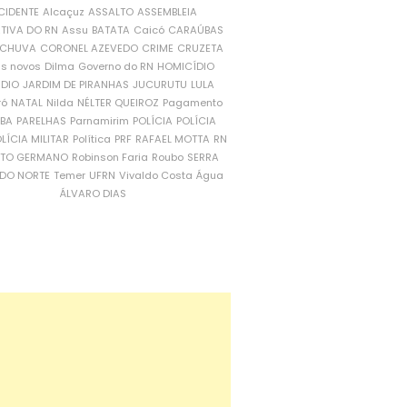
CIDENTE
Alcaçuz
ASSALTO
ASSEMBLEIA
ATIVA DO RN
Assu
BATATA
Caicó
CARAÚBAS
CHUVA
CORONEL AZEVEDO
CRIME
CRUZETA
is novos
Dilma
Governo do RN
HOMICÍDIO
NDIO
JARDIM DE PIRANHAS
JUCURUTU
LULA
ró
NATAL
Nilda
NÉLTER QUEIROZ
Pagamento
ÍBA
PARELHAS
Parnamirim
POLÍCIA
POLÍCIA
LÍCIA MILITAR
Política
PRF
RAFAEL MOTTA
RN
RTO GERMANO
Robinson Faria
Roubo
SERRA
DO NORTE
Temer
UFRN
Vivaldo Costa
Água
ÁLVARO DIAS