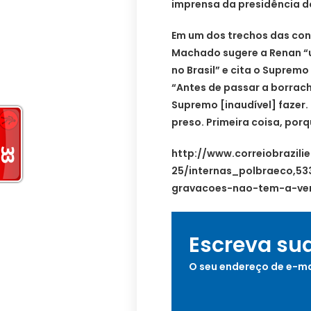
imprensa da presidência d
Em um dos trechos das con
Machado sugere a Renan “u
no Brasil” e cita o Supremo
“Antes de passar a borrach
Supremo [inaudível] fazer.
preso. Primeira coisa, por
http://www.correiobrazili
25/internas_polbraeco,53
gravacoes-nao-tem-a-ver
Escreva su
O seu endereço de e-ma