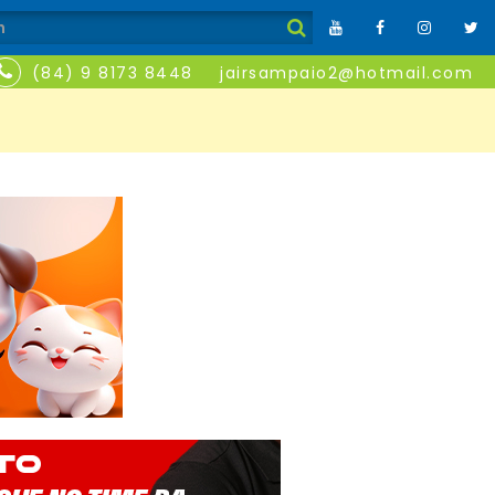
(84) 9 8173 8448
jairsampaio2@hotmail.com