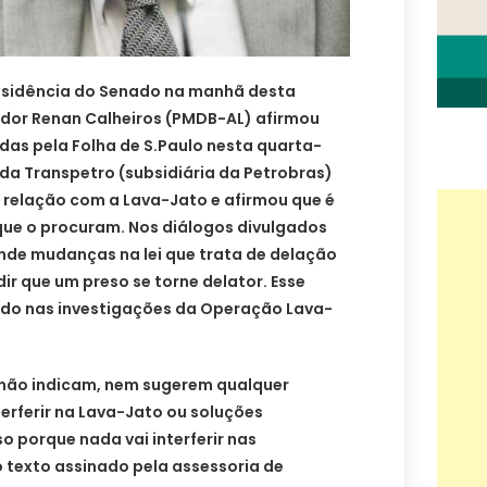
esidência do Senado na manhã desta
nador Renan Calheiros (PMDB-AL) afirmou
das pela Folha de S.Paulo nesta quarta-
 da Transpetro (subsidiária da Petrobras)
relação com a Lava-Jato e afirmou que é
que o procuram. Nos diálogos divulgados
ende mudanças na lei que trata de delação
r que um preso se torne delator. Esse
ado nas investigações da Operação Lava-
 não indicam, nem sugerem qualquer
erferir na Lava-Jato ou soluções
o porque nada vai interferir nas
 texto assinado pela assessoria de