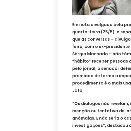
Em nota divulgada pela pr
quarta-feira (25/5), o se
que as conversas – divulga
feira, com o ex-presidente
Sérgio Machado – não têm 
“hábito” receber pessoas 
pelo jornal, o senador def
premiada de forma a impedi
procedimento é o mais us
Jato.
“Os diálogos não revelam,
menção ou tentativa de int
anômalas. E não seria o cas
investigações”, destacou o