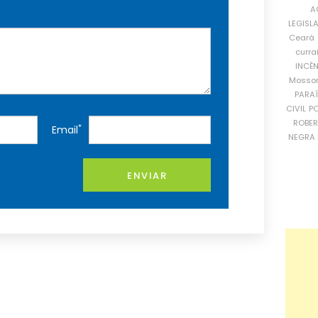
A
LEGISL
Ceará
curra
INCÊ
Mosso
PARA
CIVIL
PO
ROBE
*
Email
NEGRA 
ENVIAR