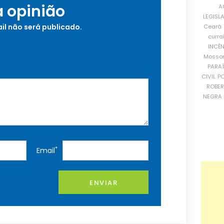
a opinião
A
LEGISL
il não será publicado.
Ceará
curra
INCÊ
Mosso
PARA
CIVIL
PO
ROBE
NEGRA 
*
Email
ENVIAR