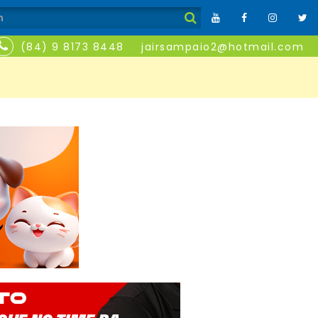
(84) 9 8173 8448
jairsampaio2@hotmail.com