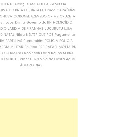
CIDENTE
Alcaçuz
ASSALTO
ASSEMBLEIA
ATIVA DO RN
Assu
BATATA
Caicó
CARAÚBAS
CHUVA
CORONEL AZEVEDO
CRIME
CRUZETA
is novos
Dilma
Governo do RN
HOMICÍDIO
NDIO
JARDIM DE PIRANHAS
JUCURUTU
LULA
ró
NATAL
Nilda
NÉLTER QUEIROZ
Pagamento
ÍBA
PARELHAS
Parnamirim
POLÍCIA
POLÍCIA
LÍCIA MILITAR
Política
PRF
RAFAEL MOTTA
RN
RTO GERMANO
Robinson Faria
Roubo
SERRA
DO NORTE
Temer
UFRN
Vivaldo Costa
Água
ÁLVARO DIAS