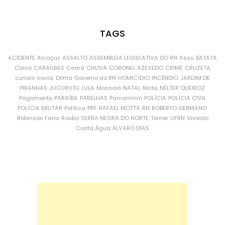
TAGS
ACIDENTE
Alcaçuz
ASSALTO
ASSEMBLEIA LEGISLATIVA DO RN
Assu
BATATA
Caicó
CARAÚBAS
Ceará
CHUVA
CORONEL AZEVEDO
CRIME
CRUZETA
currais novos
Dilma
Governo do RN
HOMICÍDIO
INCÊNDIO
JARDIM DE
PIRANHAS
JUCURUTU
LULA
Mossoró
NATAL
Nilda
NÉLTER QUEIROZ
Pagamento
PARAÍBA
PARELHAS
Parnamirim
POLÍCIA
POLÍCIA CIVIL
POLÍCIA MILITAR
Política
PRF
RAFAEL MOTTA
RN
ROBERTO GERMANO
Robinson Faria
Roubo
SERRA NEGRA DO NORTE
Temer
UFRN
Vivaldo
Costa
Água
ÁLVARO DIAS