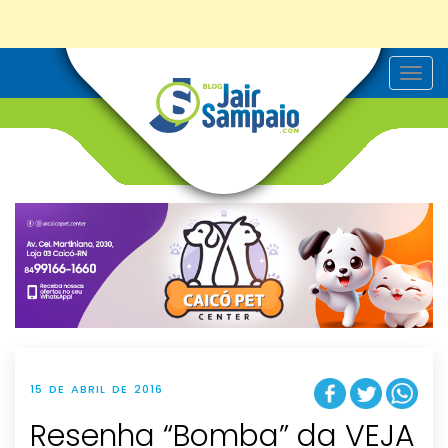
T
o
g
g
l
e
n
a
v
i
g
a
t
i
o
n
15 DE ABRIL DE 2016
Resenha “Bomba” da VEJA