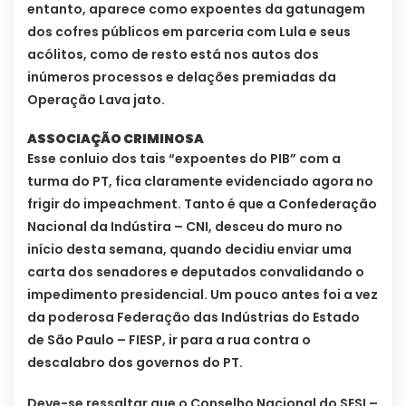
entanto, aparece como expoentes da gatunagem
dos cofres públicos em parceria com Lula e seus
acólitos, como de resto está nos autos dos
inúmeros processos e delações premiadas da
Operação Lava jato.
ASSOCIAÇÃO CRIMINOSA
Esse conluio dos tais “expoentes do PIB” com a
turma do PT, fica claramente evidenciado agora no
frigir do impeachment. Tanto é que a Confederação
Nacional da Indústira – CNI, desceu do muro no
início desta semana, quando decidiu enviar uma
carta dos senadores e deputados convalidando o
impedimento presidencial. Um pouco antes foi a vez
da poderosa Federação das Indústrias do Estado
de São Paulo – FIESP, ir para a rua contra o
descalabro dos governos do PT.
Deve-se ressaltar que o Conselho Nacional do SESI –