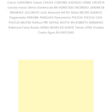
Caicó
CARAÚBAS
Ceará
CHUVA
CORONEL AZEVEDO
CRIME
CRUZETA
currais novos
Dilma
Governo do RN
HOMICÍDIO
INCÊNDIO
JARDIM DE
PIRANHAS
JUCURUTU
LULA
Mossoró
NATAL
Nilda
NÉLTER QUEIROZ
Pagamento
PARAÍBA
PARELHAS
Parnamirim
POLÍCIA
POLÍCIA CIVIL
POLÍCIA MILITAR
Política
PRF
RAFAEL MOTTA
RN
ROBERTO GERMANO
Robinson Faria
Roubo
SERRA NEGRA DO NORTE
Temer
UFRN
Vivaldo
Costa
Água
ÁLVARO DIAS