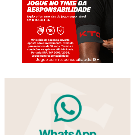
Jogue com responsabilidade. 18+