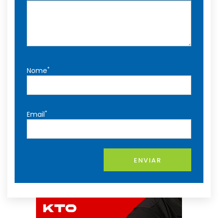
*
Nome
*
Email
ENVIAR