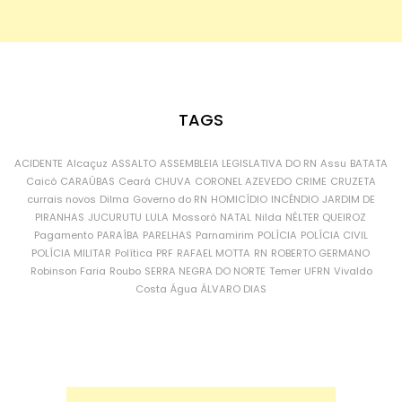
TAGS
ACIDENTE
Alcaçuz
ASSALTO
ASSEMBLEIA LEGISLATIVA DO RN
Assu
BATATA
Caicó
CARAÚBAS
Ceará
CHUVA
CORONEL AZEVEDO
CRIME
CRUZETA
currais novos
Dilma
Governo do RN
HOMICÍDIO
INCÊNDIO
JARDIM DE
PIRANHAS
JUCURUTU
LULA
Mossoró
NATAL
Nilda
NÉLTER QUEIROZ
Pagamento
PARAÍBA
PARELHAS
Parnamirim
POLÍCIA
POLÍCIA CIVIL
POLÍCIA MILITAR
Política
PRF
RAFAEL MOTTA
RN
ROBERTO GERMANO
Robinson Faria
Roubo
SERRA NEGRA DO NORTE
Temer
UFRN
Vivaldo
Costa
Água
ÁLVARO DIAS