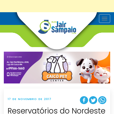
T
o
g
g
l
e
n
a
v
i
g
a
t
i
o
n
17 DE NOVEMBRO DE 2017
Reservatórios do Nordeste