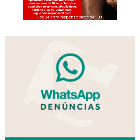
Jogue com responsabilidade. 18+