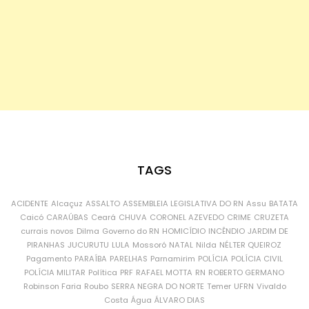
TAGS
ACIDENTE
Alcaçuz
ASSALTO
ASSEMBLEIA LEGISLATIVA DO RN
Assu
BATATA
Caicó
CARAÚBAS
Ceará
CHUVA
CORONEL AZEVEDO
CRIME
CRUZETA
currais novos
Dilma
Governo do RN
HOMICÍDIO
INCÊNDIO
JARDIM DE
PIRANHAS
JUCURUTU
LULA
Mossoró
NATAL
Nilda
NÉLTER QUEIROZ
Pagamento
PARAÍBA
PARELHAS
Parnamirim
POLÍCIA
POLÍCIA CIVIL
POLÍCIA MILITAR
Política
PRF
RAFAEL MOTTA
RN
ROBERTO GERMANO
Robinson Faria
Roubo
SERRA NEGRA DO NORTE
Temer
UFRN
Vivaldo
Costa
Água
ÁLVARO DIAS