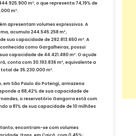
44.925.900 m³, o que representa 74,19% de
.000 m³.
bém apresentam volumes expressivos. A
ma, acumula 244.545.258 m³,
de sua capacidade de 292.813.650 m³. A
 conhecida como Gargalheiras, possui
e sua capacidade de 44.421.480 m³. O açude
ará, conta com 30.193.836 m³, equivalente a
total de 35.230.000 m³.
 em São Paulo do Potengi, armazena
esponde a 88,42% de sua capacidade de
ernandes, o reservatório Gangorra está com
ndo a 81% de sua capacidade de 10 milhões
entanto, encontram-se com volumes
pacidade: Itans, em Caicó, com 0,45%;