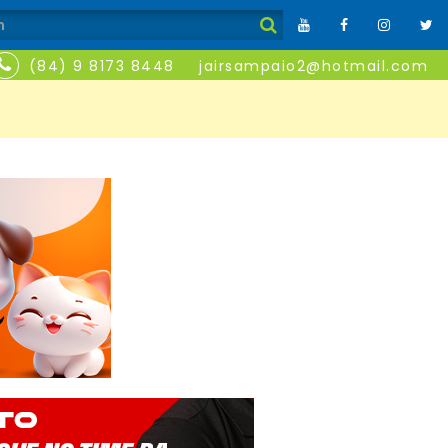
(84) 9 8173 8448
jairsampaio2@hotmail.com