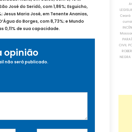
A
ão José do Seridó, com 1,86%; Esguicho,
LEGISL
; Jesus Maria José, em Tenente Ananias,
Ceará
 D’Água do Borges, com 8,73%; e Mundo
curra
INCÊ
s 0,11% de sua capacidade.
Mosso
PARA
CIVIL
PO
a opinião
ROBE
NEGRA 
il não será publicado.