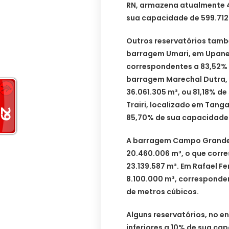
RN, armazena atualmente 4
sua capacidade de 599.712
Outros reservatórios tam
barragem Umari, em Upane
correspondentes a 83,52% 
barragem Marechal Dutra,
36.061.305 m³, ou 81,18% d
Trairi, localizado em Tang
85,70% de sua capacidade 
A barragem Campo Grande,
20.460.006 m³, o que corr
23.139.587 m³. Em Rafael F
8.100.000 m³, corresponde
de metros cúbicos.
Alguns reservatórios, no 
inferiores a 10% de sua ca