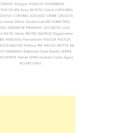
CIDENTE
Alcaçuz
ASSALTO
ASSEMBLEIA
ATIVA DO RN
Assu
BATATA
Caicó
CARAÚBAS
CHUVA
CORONEL AZEVEDO
CRIME
CRUZETA
is novos
Dilma
Governo do RN
HOMICÍDIO
NDIO
JARDIM DE PIRANHAS
JUCURUTU
LULA
ró
NATAL
Nilda
NÉLTER QUEIROZ
Pagamento
ÍBA
PARELHAS
Parnamirim
POLÍCIA
POLÍCIA
LÍCIA MILITAR
Política
PRF
RAFAEL MOTTA
RN
RTO GERMANO
Robinson Faria
Roubo
SERRA
DO NORTE
Temer
UFRN
Vivaldo Costa
Água
ÁLVARO DIAS