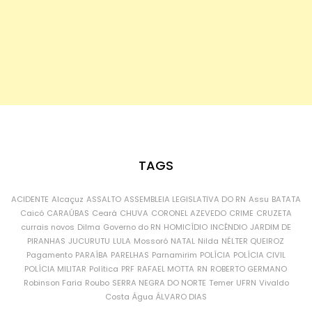
TAGS
ACIDENTE
Alcaçuz
ASSALTO
ASSEMBLEIA LEGISLATIVA DO RN
Assu
BATATA
Caicó
CARAÚBAS
Ceará
CHUVA
CORONEL AZEVEDO
CRIME
CRUZETA
currais novos
Dilma
Governo do RN
HOMICÍDIO
INCÊNDIO
JARDIM DE
PIRANHAS
JUCURUTU
LULA
Mossoró
NATAL
Nilda
NÉLTER QUEIROZ
Pagamento
PARAÍBA
PARELHAS
Parnamirim
POLÍCIA
POLÍCIA CIVIL
POLÍCIA MILITAR
Política
PRF
RAFAEL MOTTA
RN
ROBERTO GERMANO
Robinson Faria
Roubo
SERRA NEGRA DO NORTE
Temer
UFRN
Vivaldo
Costa
Água
ÁLVARO DIAS