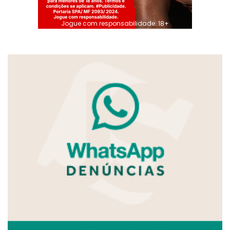
Jogue com responsabilidade. 18+