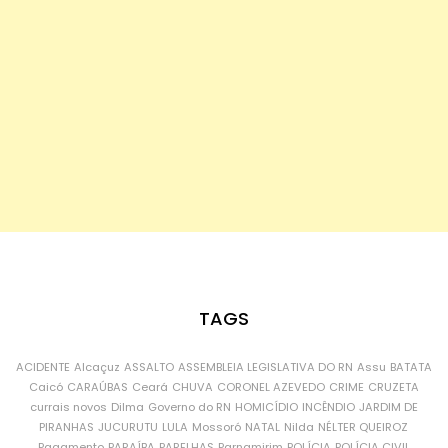
TAGS
ACIDENTE
Alcaçuz
ASSALTO
ASSEMBLEIA LEGISLATIVA DO RN
Assu
BATATA
Caicó
CARAÚBAS
Ceará
CHUVA
CORONEL AZEVEDO
CRIME
CRUZETA
currais novos
Dilma
Governo do RN
HOMICÍDIO
INCÊNDIO
JARDIM DE
PIRANHAS
JUCURUTU
LULA
Mossoró
NATAL
Nilda
NÉLTER QUEIROZ
Pagamento
PARAÍBA
PARELHAS
Parnamirim
POLÍCIA
POLÍCIA CIVIL