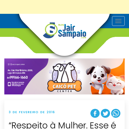
T
o
g
g
l
e
n
a
v
i
g
a
t
i
o
n
3 DE FEVEREIRO DE 2016
“Respeito à Mulher. Esse é