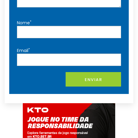
*
Nome
*
Email
ENVIAR