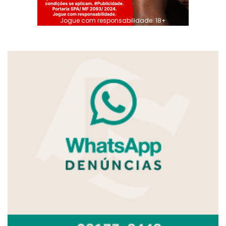
Jogue com responsabilidade. 18+