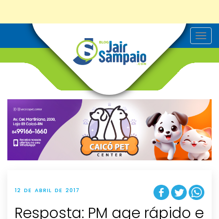
T
o
g
g
l
e
n
a
v
i
g
a
t
i
o
n
12 DE ABRIL DE 2017
Resposta: PM age rápido e