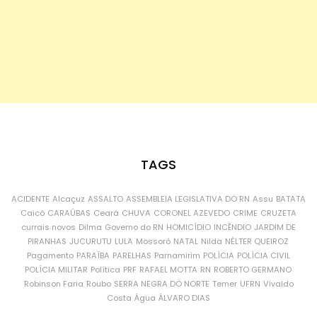
TAGS
ACIDENTE
Alcaçuz
ASSALTO
ASSEMBLEIA LEGISLATIVA DO RN
Assu
BATATA
Caicó
CARAÚBAS
Ceará
CHUVA
CORONEL AZEVEDO
CRIME
CRUZETA
currais novos
Dilma
Governo do RN
HOMICÍDIO
INCÊNDIO
JARDIM DE
PIRANHAS
JUCURUTU
LULA
Mossoró
NATAL
Nilda
NÉLTER QUEIROZ
Pagamento
PARAÍBA
PARELHAS
Parnamirim
POLÍCIA
POLÍCIA CIVIL
POLÍCIA MILITAR
Política
PRF
RAFAEL MOTTA
RN
ROBERTO GERMANO
Robinson Faria
Roubo
SERRA NEGRA DO NORTE
Temer
UFRN
Vivaldo
Costa
Água
ÁLVARO DIAS